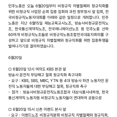
민주노총은 오늘 6월20일부터 비정규직 차별철폐와 정규직화를
업무
위한 비정규직 사업장 순회 집중 집회와 과천 정부청사 앞 집회, 전
국비정규직노동자대회를 아래와 같은 일정으로 개최합니다. 민주
노총은 지난 6월15일 재능교육교사노조, 방송사비정규운전직노
조, 한국통신계약직노조, 전국에니메이션노조 등 민주노총 산하
60여개 비정규직노조들로 비정규직노동조합전국대표자회의를 구
성하고 앞으로 비정규직 차별철폐와 정규직화를 위한 집중투쟁을
벌여나가기로 결의하였습니다.
6월20일
□ 6월20일 12시 여의도 KBS 본관 앞
방송사 운전직 부당해고 철회 정규직화 촉구대회
- 요구 : KBS, SBS, MBC, YTN 등 4대 방송사 파견 노동자인 운
전직 노동자들에 대한 부당해고 철회, 정규직화 촉구
- 참가 : 방송사비정규운전직노동조합과 대상식품사내하청, 한국
통신계약직 노동자등 비정규직 노동자들이 연대하여 공동으로
□ 6월20일 15시 신촌 이랜드 본사 앞
- 요구 : 이랜드노조 비정규직분회 비정규직 차별철폐와 정규직화,