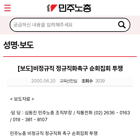
*
Sketchbook5, 스케치북5
마이페이지
소개
<
소식
성명·보도
Sketchbook5, 스케치북5
공지사항
[보도]비정규직 정규직화촉구 순회집회 투쟁
성명·보도
2000.06.20
교육선전실
조회수
3039
기타 공고
노동상담
< 보도자료 >
·담 당 : 심동진 민주노총 조직부장 / 직통전화 (02) 2636 - 0163
자료
/ 019 - 381 - 8107
민주노총 비정규직 정규직화 촉구 순회집회 투쟁
부설기관