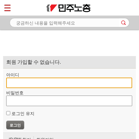
*
마이페이지
소개
<
소식
노동상담
자료
회원 가입할 수 없습니다.
부설기관
아이디
업무
비밀번호
로그인 유지