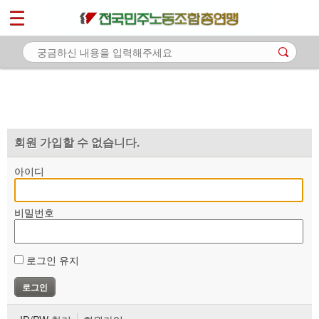
*
마이페이지
소개
<
소식
노동상담
자료
회원 가입할 수 없습니다.
부설기관
아이디
업무
비밀번호
로그인 유지