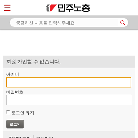
*
마이페이지
소개
<
소식
노동상담
자료
회원 가입할 수 없습니다.
부설기관
아이디
업무
비밀번호
로그인 유지