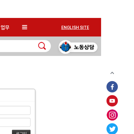
*
업무
ENGLISH SITE