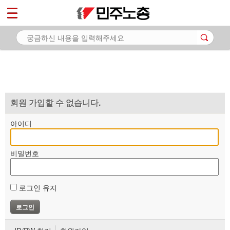
*
마이페이지
소개
<
소식
노동상담
자료
회원 가입할 수 없습니다.
부설기관
아이디
업무
비밀번호
로그인 유지