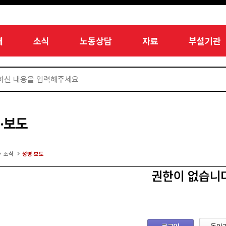
개
소식
노동상담
자료
부설기관
·보도
소식
성명·보도
권한이 없습니