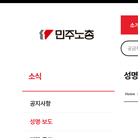
메뉴 건너뛰기
로그인
회원가입
마이페이지
소개
소
<
소식
공지사항
성명·보도
기타 공고
성명
소식
노동상담
Home
자료
공지사항
부설기관
성명·보도
업무