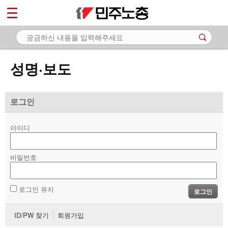
*
마이페이지
소개
<
소식
성명·보도
- 공지사항
- 성명·보도
로그인
- 기타 공고
아이디
노동상담
비밀번호
자료
부설기관
로그인 유지
로그인
업무
ID/PW 찾기
회원가입