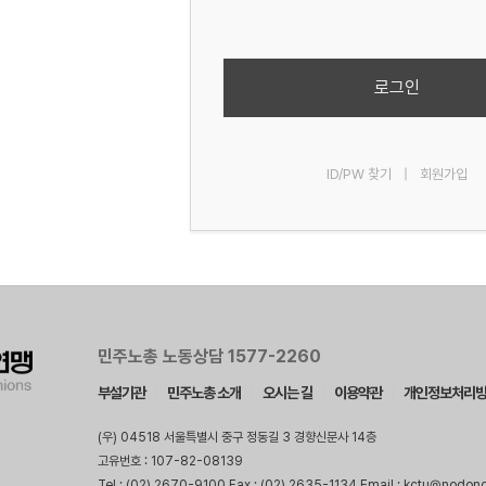
로그인
ID/PW 찾기
|
회원가입
민주노총 노동상담 1577-2260
부설기관
민주노총 소개
오시는 길
이용약관
개인정보처리
(우) 04518 서울특별시 중구 정동길 3 경향신문사 14층
고유번호 : 107-82-08139
Tel : (02) 2670-9100 Fax : (02) 2635-1134 Email : kctu@nodon