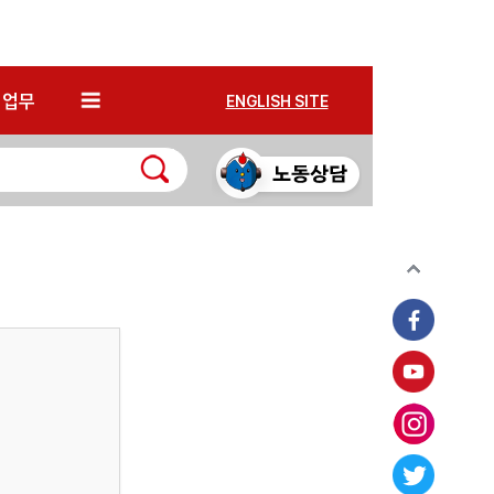
*
업무
ENGLISH SITE