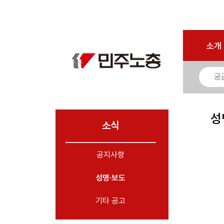
로그인
회원가입
마이페이지
소개
<
소개
소식
- 공지사항
- 성명·보도
- 기타 공고
성
소식
노동상담
공지사항
자료
성명·보도
부설기관
업무
기타 공고