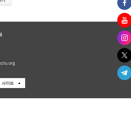
가기
침
kctu.org
 사이트