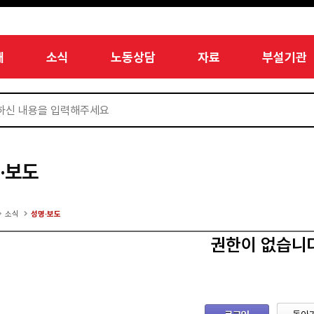
개
소식
노동상담
자료
부설기관
·보도
소식
성명·보도
권한이 없습니