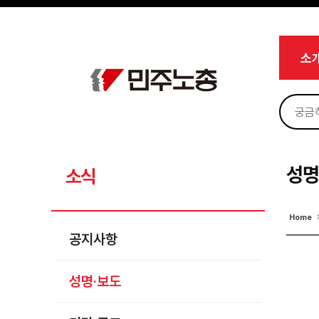
메뉴 건너뛰기
로그인
회원가입
마이페이지
소개
소
<
소식
공지사항
성명·보도
기타 공고
성명
소식
노동상담
Home
자료
공지사항
부설기관
성명·보도
업무