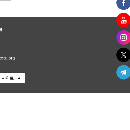
침
kctu.org
 사이트