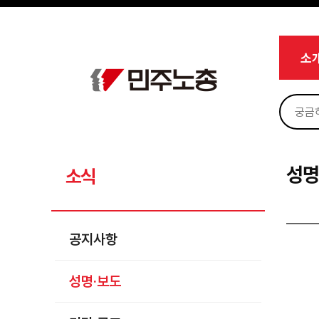
메뉴 건너뛰기
로그인
회원가입
마이페이지
소개
소
<
소식
공지사항
성명·보도
기타 공고
성명
소식
노동상담
자료
공지사항
부설기관
성명·보도
업무