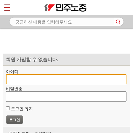
*
마이페이지
소개
<
소식
노동상담
자료
회원 가입할 수 없습니다.
부설기관
아이디
업무
비밀번호
로그인 유지