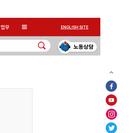
*
업무
ENGLISH SITE