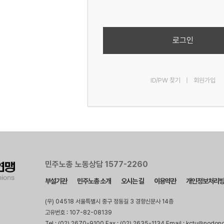
로그인
ID/PW 찾기
|
회원가입
민주노총 노동상담 1577-2260
부설기관
민주노총 소개
오시는 길
이용약관
개인정보처리
(우) 04518 서울특별시 중구 정동길 3 경향신문사 14층
고유번호 : 107-82-08139
Tel : (02) 2670-9100 Fax : (02) 2635-1134 Email : kctu@nodon