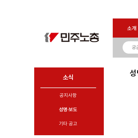
로그인
회원가입
마이페이지
소개
<
소개
소식
- 공지사항
- 성명·보도
- 기타 공고
성
소식
노동상담
공지사항
자료
성명·보도
부설기관
업무
기타 공고