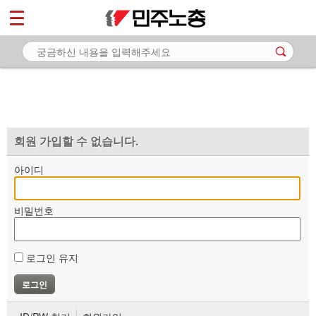
*
마이페이지
소개
<
소식
노동상담
자료
회원 가입할 수 없습니다.
부설기관
아이디
업무
비밀번호
로그인 유지