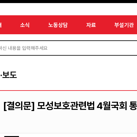
개
소식
노동상담
자료
부설기관
·보도
[결의문] 모성보호관련법 4월국회 통