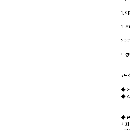
1.
1.
2001
모성
<모
◆ 2
◆ 장
◆ 
사회