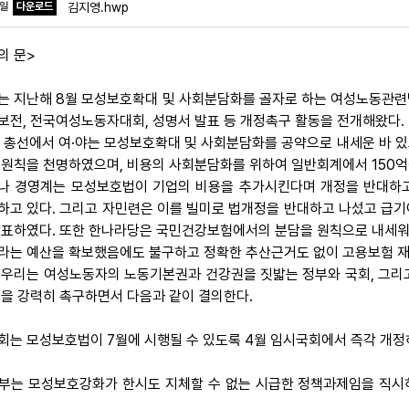
파일
다운로드
김지영.hwp
의 문>
는 지난해 8월 모성보호확대 및 사회분담화를 골자로 하는 여성노동관련법
보전, 전국여성노동자대회, 성명서 발표 등 개정촉구 활동을 전개해왔다.
대 총선에서 여·야는 모성보호확대 및 사회분담화를 공약으로 내세운 바 
 원칙을 천명하였으며, 비용의 사회분담화를 위하여 일반회계에서 150억
나 경영계는 모성보호법이 기업의 비용을 추가시킨다며 개정을 반대하고
하고 있다. 그리고 자민련은 이를 빌미로 법개정을 반대하고 나섰고 급기야
발표하였다. 또한 한나라당은 국민건강보험에서의 분담을 원칙으로 내세워 
라는 예산을 확보했음에도 불구하고 정확한 추산근거도 없이 고용보험 재
 우리는 여성노동자의 노동기본권과 건강권을 짓밟는 정부와 국회, 그리고
것을 강력히 촉구하면서 다음과 같이 결의한다.
 국회는 모성보호법이 7월에 시행될 수 있도록 4월 임시국회에서 즉각 개정
 정부는 모성보호강화가 한시도 지체할 수 없는 시급한 정책과제임을 직