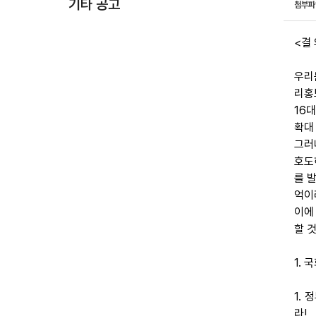
기타 공고
첨부
<결 
우리
리홍
16
확대
그러
호도
를 
억이
이에
할 
1.
1.
라!