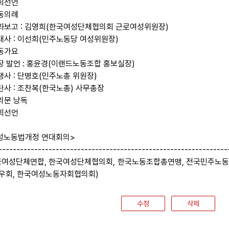
개회선언
노동의례
경과보고 : 김영희(한국여성단체협의회 근로여성위원장)
연대사 : 이선희(민주노동당 여성위원장)
노동가요
현장 발언 : 홍윤경(이랜드노동조합 홍보실장)
투쟁사 : 단병호(민주노총 위원장)
규탄사 : 조찬복(한국노총) 사무총장
결의문 낭독
폐회선언
성노동법개정 연대회의>
----------------------------------------------------------------
국여성단체연합, 한국여성단체협의회, 한국노동조합총연맹, 전국민주노동
우회, 한국여성노동자회협의회)
수정
삭제