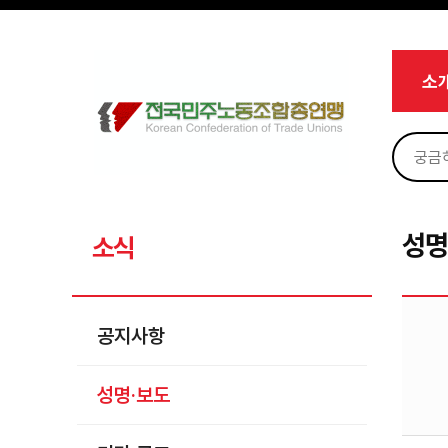
메뉴 건너뛰기
로그인
회원가입
Sketchbook5, 스케치북5
마이페이지
소개
소
<
소식
공지사항
Sketchbook5, 스케치북5
성명·보도
기타 공고
성명
소식
노동상담
자료
공지사항
부설기관
성명·보도
업무