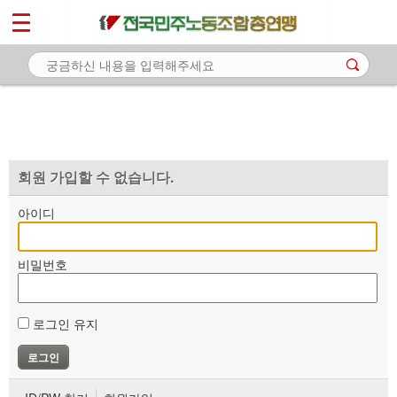
*
마이페이지
소개
<
소식
노동상담
자료
회원 가입할 수 없습니다.
부설기관
아이디
업무
비밀번호
로그인 유지