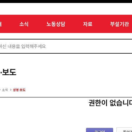
개
소식
노동상담
자료
부설기관
·보도
소식
성명·보도
권한이 없습니