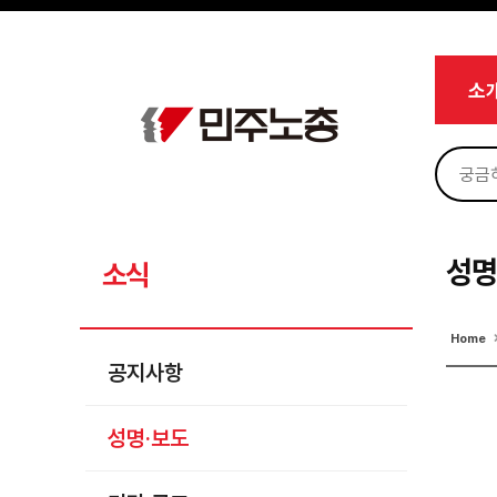
메뉴 건너뛰기
로그인
회원가입
마이페이지
소개
소
<
소식
공지사항
성명·보도
기타 공고
성명
소식
노동상담
Home
자료
공지사항
부설기관
성명·보도
업무