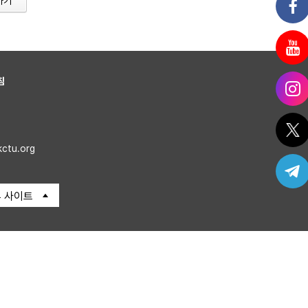
가기
침
kctu.org
 사이트