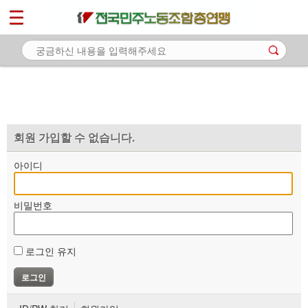
*
마이페이지
소개
<
소식
노동상담
자료
회원 가입할 수 없습니다.
부설기관
아이디
업무
비밀번호
로그인 유지