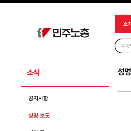
메뉴 건너뛰기
로그인
회원가입
마이페이지
소개
소
<
소식
공지사항
성명·보도
기타 공고
성명
소식
노동상담
자료
공지사항
부설기관
성명·보도
업무