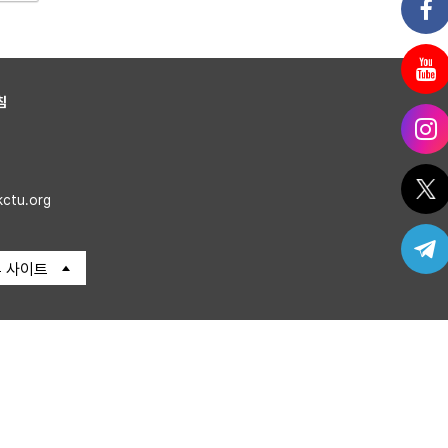
침
kctu.org
 사이트