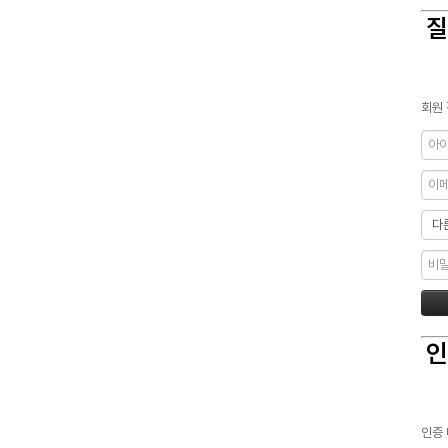
질
회원 
인
인증 