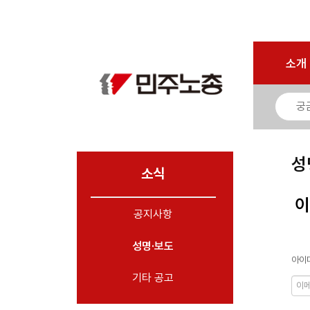
로그인
회원가입
마이페이지
소개
<
소개
소식
- 공지사항
- 성명·보도
- 기타 공고
성
소식
노동상담
이
공지사항
자료
성명·보도
부설기관
아이디
업무
기타 공고