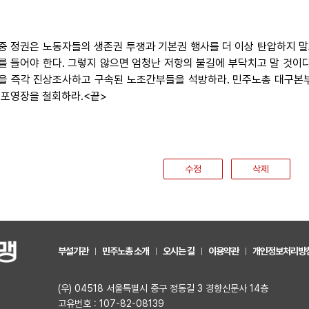
중 정권은 노동자들의 생존권 투쟁과 기본권 행사를 더 이상 탄압하지 말
를 들어야 한다. 그렇지 않으면 엄청난 저항의 불길에 부닥치고 말 것이
을 즉각 진상조사하고 구속된 노조간부들을 석방하라. 민주노총 대구본
체포영장을 철회하라.<끝>
수정
삭제
부설기관
민주노총 소개
오시는 길
이용약관
개인정보처리방
(우) 04518 서울특별시 중구 정동길 3 경향신문사 14층
고유번호 : 107-82-08139