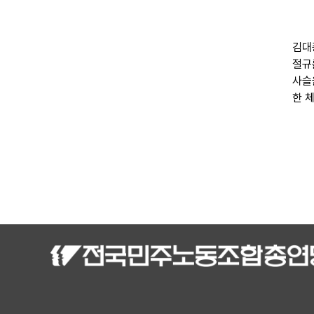
김대
절규
사슬
한 