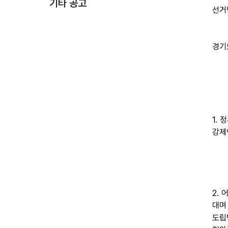
기타 공고
선거
경기
1.
강제
2.
대며
도립