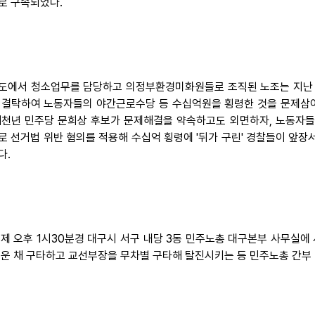
로 구속되었다.
도에서 청소업무를 담당하고 의정부환경미화원들로 조직된 노조는 지난 
 결탁하여 노동자들의 야간근로수당 등 수십억원을 횡령한 것을 문제삼아 
새천년 민주당 문희상 후보가 문제해결을 약속하고도 외면하자, 노동자
로 선거법 위반 혐의를 적용해 수십억 횡령에 '뒤가 구린' 경찰들이 앞장
다.
 어제 오후 1시30분경 대구시 서구 내당 3동 민주노총 대구본부 사무실
채운 채 구타하고 교선부장을 무차별 구타해 탈진시키는 등 민주노총 간부