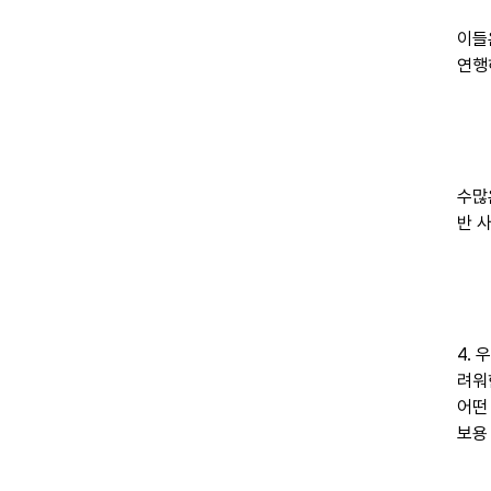
이들
연행
수많
반 
4.
려워
어떤
보용