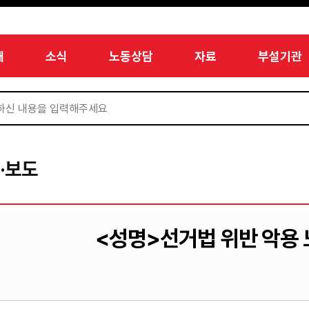
개
소식
노동상담
자료
부설기관
·보도
<성명>선거법 위반 악용 