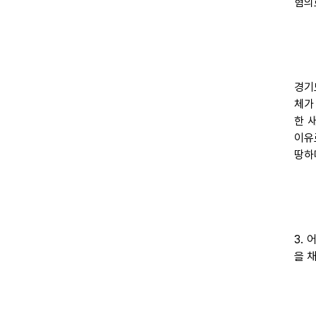
혐의
경기
체가
한 
이유
땅하
3.
을 