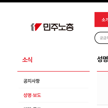
메뉴 건너뛰기
로그인
회원가입
Sketchbook5, 스케치북5
마이페이지
소개
소
<
소식
공지사항
Sketchbook5, 스케치북5
성명·보도
기타 공고
성명
소식
노동상담
자료
공지사항
부설기관
성명·보도
업무