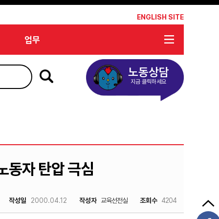
*
ENGLISH SITE
업무
노동상담
지금 클릭하세요
노동자 탄압 극심
작성일
2000.04.12
작성자
교육선전실
조회수
4204