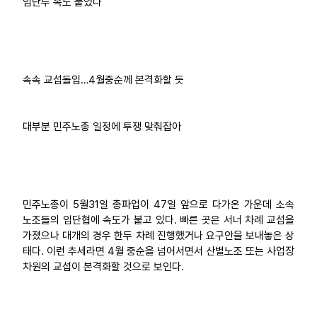
임단투 속도 붙었다
업무
속속 교섭돌입…4월중순께 본격화할 듯
대부분 민주노총 일정에 투쟁 맞춰잡아
민주노총이 5월31일 총파업이 47일 앞으로 다가온 가운데 소속
노조들의 임단협에 속도가 붙고 있다. 빠른 곳은 서너 차례 교섭을
가졌으나 대개의 경우 한두 차례 진행했거나 요구안을 보내놓은 상
태다. 이런 추세라면 4월 중순을 넘어서면서 산별노조 또는 사업장
차원의 교섭이 본격화할 것으로 보인다.