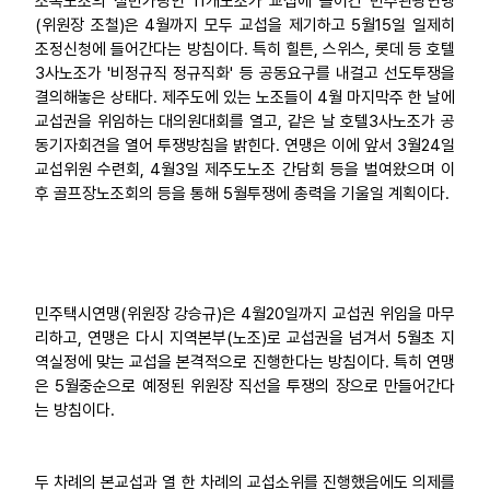
소속노조의 절반가량인 11개노조가 교섭에 들어간 민주관광연맹
(위원장 조철)은 4월까지 모두 교섭을 제기하고 5월15일 일제히
조정신청에 들어간다는 방침이다. 특히 힐튼, 스위스, 롯데 등 호텔
3사노조가 '비정규직 정규직화' 등 공동요구를 내걸고 선도투쟁을
결의해놓은 상태다. 제주도에 있는 노조들이 4월 마지막주 한 날에
교섭권을 위임하는 대의원대회를 열고, 같은 날 호텔3사노조가 공
동기자회견을 열어 투쟁방침을 밝힌다. 연맹은 이에 앞서 3월24일
교섭위원 수련회, 4월3일 제주도노조 간담회 등을 벌여왔으며 이
후 골프장노조회의 등을 통해 5월투쟁에 총력을 기울일 계획이다.
민주택시연맹(위원장 강승규)은 4월20일까지 교섭권 위임을 마무
리하고, 연맹은 다시 지역본부(노조)로 교섭권을 넘겨서 5월초 지
역실정에 맞는 교섭을 본격적으로 진행한다는 방침이다. 특히 연맹
은 5월중순으로 예정된 위원장 직선을 투쟁의 장으로 만들어간다
는 방침이다.
두 차례의 본교섭과 열 한 차례의 교섭소위를 진행했음에도 의제를