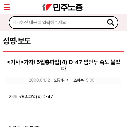
*
Sketchbook5, 스케치북5
마이페이지
소개
<
소식
성명·보도
Sketchbook5, 스케치북5
공지사항
<기사>가자! 5월총파업(4) D-47 임단투 속도 붙었
성명·보도
다
기타 공고
2000.04.12
노동과세계
조회수
5100
노동상담
가자! 5월총파업(4) D-47
자료
부설기관