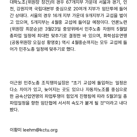
대학노조(위원장 장건)의 경우 67개지부 가운데 서울과 경기, 인
천, 강원지역 국립대본부 중심으로 20여개 지부가 임단투에 들어
간 상태다. 서울의 경우 16개 지부 가운데 9개지부가 교섭을 벌이
고 있으며, 5개지부는 4월중 교섭에 들어갈 예정이다. 언론노련
(위원장 최문순)은 3월23일 중앙위에서 민주노총 차원의 5월말
총파업 일정에 최대한 맞추기로 결정한 바 있으며, 화학섬유연맹
(공동위원장 오길성 황영호) 역시 4월중순까지는 모두 교섭에 들
어가 민주노총 일정에 맞추기로 했다.
이근원 민주노총 조직쟁의실장은 "초기 교섭에 돌입하는 일정은
다소 차이가 있고, 늦어지는 곳도 있으나 자동차노조를 중심으로
한 금속산업연맹의 파업투쟁이 힘있게 진행됨에 따라 5월31일 총
파업일정을 향한 임단협에 서서히 속도가 붙게 될 것"이라고 내다
봤다.
이황미 leehm@kctu.org