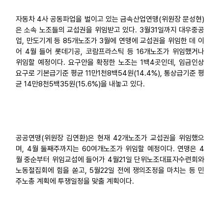
자동차 4사 공동파업을 벌이고 있는 금속산업연맹(위원장 문성현)
은 소속 노조들의 교섭권을 위임받고 있다. 3월31일까지 대우중공
업, 만도기계 등 85개노조가 3월에 연맹에 교섭권을 위임한 데 이
어 4월 들어 롯데기공, 코람프라스틱 등 16개노조가 위임했거나
위임할 예정이다. 요구안을 확정한 노조는 1백4곳인데, 임금인상
요구로 기본급기준 평균 11만1천8백54원(14.4%), 통상급기준 평
균 14만8천5백35원(15.6%)을 내놓고 있다.
공공연맹(위원장 김연환)은 현재 42개노조가 교섭권을 위임했으
며, 4월 둘째주까지는 60여개노조가 위임할 예정이다. 연맹은 4
월 중순부터 위임교섭에 들어가 4월21일 단위노조대표자수련회와
노동절집회에 힘을 쏟고, 5월22일 전에 쟁의조정을 마치는 등 민
주노총 계획에 투쟁일정을 맞출 계획이다.