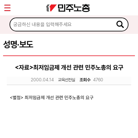
*
Sketchbook5, 스케치북5
마이페이지
소개
<
소식
성명·보도
Sketchbook5, 스케치북5
공지사항
<자료>최저임금제 개선 관련 민주노총의 요구
성명·보도
2000.04.14
교육선전실
조회수
4760
기타 공고
노동상담
<별첨> 최저임금제 개선 관련 민주노총의 요구
자료
부설기관