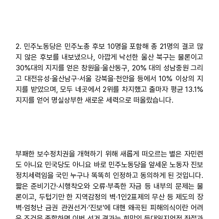
2. 민주노동당은 민주노총 후보 10명을 포함해 총 21명의 결코 많
지 않은 후보를 내보냈으나, 아깝게 낙선한 울산 북구는 물론이고
30%대의 지지를 얻은 창원을·울산동구, 20% 대의 성남중원 그리
고 대전유성·울산남구·서울 강북을·천안을 등에서 10% 이상의 지
지를 받았으며, 모두 네곳에서 2위를 차지했고 출마자 평균 13.1%
지지를 얻어 명실상부한 새로운 세력으로 떠올랐습니다.
부패한 보수정치권을 개혁하기 위해 새롭게 떠오르는 별은 자민련
도 아니요 민국당도 아니요 바로 민주노동당을 앞세운 노동자 진보
정치세력임을 국민 누구나 똑똑히 인정하고 동의하게 된 것입니다.
짧은 준비기간·시행착오와 오류·부족한 자금 등 내부의 문제는 물
론이고, 두텁기만 한 지역감정의 벽·1인2표제의 무산 등 제도의 장
벽·엄청난 금권 관권선거·'진보'에 대핸 왜곡된 피해의식이란 어려
운 조건을 종합하면 이번 선거 결과는 희망의 등대일지언정 좌절과