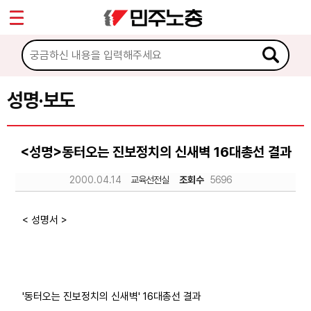
*
Sketchbook5, 스케치북5
마이페이지
소개
<
소식
성명·보도
Sketchbook5, 스케치북5
공지사항
<성명>동터오는 진보정치의 신새벽 16대총선 결과
성명·보도
2000.04.14
교육선전실
조회수
5696
기타 공고
노동상담
< 성명서 >
자료
'동터오는 진보정치의 신새벽' 16대총선 결과
부설기관