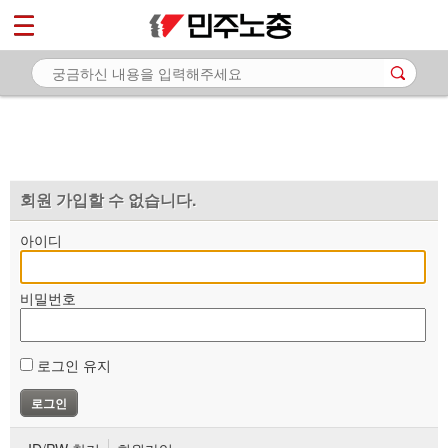
*
마이페이지
소개
<
소식
노동상담
자료
회원 가입할 수 없습니다.
부설기관
아이디
업무
비밀번호
로그인 유지