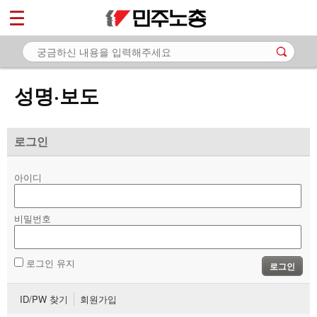
*
마이페이지
소개
<
소식
성명·보도
- 공지사항
- 성명·보도
로그인
- 기타 공고
아이디
노동상담
비밀번호
자료
부설기관
로그인 유지
로그인
업무
ID/PW 찾기
회원가입