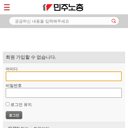
*
마이페이지
소개
<
소식
노동상담
자료
회원 가입할 수 없습니다.
부설기관
아이디
업무
비밀번호
로그인 유지