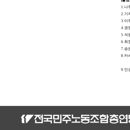
1.
나
2.
기
3.
이
4.
권
5.
석
6.
최
7.
송
8.
카
9.
인