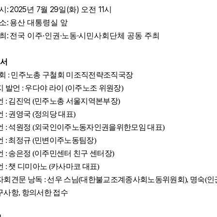
: 2025
7
29
(
)
11
시
년
월
일
화
오전
시
:
소
용산 대통령실 앞
:
·
·
·
최
전국 이주
인권
노동
시민사회단체 공동 주최
서
회
:
민주노총 구철회 미조직전략조직국장
지 발언
:
우다야 라이
(
이주노조 위원장
)
언
:
김진억
(
민주노총 서울지역본부장
)
언
:
권영국
(
정의당 대표
)
언
:
석원정
(
외국인이주노동자인권을위한모임 대표
)
언
:
최정규
(
민변이주노동팀장
)
언
:
송은정
(
이주민센터 친구 센터장
)
언
:
챗 디미아노
(
카사마코 대표
)
자회견문 낭독
:
선우 스님
(
대한불교조계종사회노동위원회
),
명숙
(
인
구사항
,
항의서한 접수
]