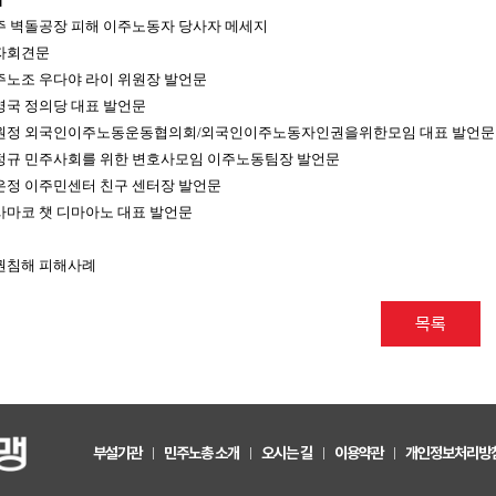
주 벽돌공장 피해 이주노동자 당사자 메세지
자회견문
주노조 우다야 라이 위원장 발언문
영국 정의당 대표 발언문
원정 외국인이주노동운동협의회
/
외국인이주노동자인권을위한모임 대표 발언문
정규 민주사회를 위한 변호사모임 이주노동팀장 발언문
은정 이주민센터 친구 센터장 발언문
사마코 챗 디마아노 대표 발언문
권침해 피해사례
목록
부설기관
민주노총 소개
오시는 길
이용약관
개인정보처리방