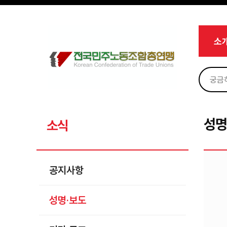
메뉴 건너뛰기
로그인
회원가입
Sketchbook5, 스케치북5
마이페이지
소개
소
<
소식
공지사항
Sketchbook5, 스케치북5
성명·보도
기타 공고
성명
소식
노동상담
자료
공지사항
부설기관
성명·보도
업무