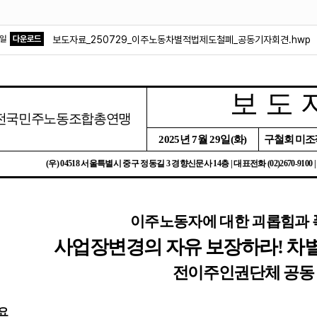
파일
다운로드
보도자료_250729_이주노동차별적법제도철폐_공동기자회견.hwp
보 도 
전국민주노동조합총연맹
2025
년
7
월
29
일
(
화
)
구철회 미
(
우
) 04518
서울특별시 중구 정동길
3
경향신문사
14
층
|
대표전화
(02)2670-9100 
이주노동자에 대한 괴롭힘과 
사업장변경의 자유 보장하라
!
차
전이주인권단체 공동
요