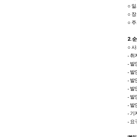
○
일
○
장
○
주
2.
순
○
사
-
취
-
발
-
발
-
발
-
발
-
발
-
발
-
기
-
요
[
붙임