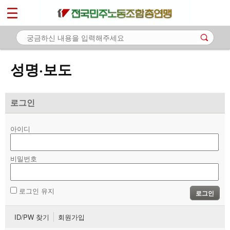
*
마이페이지
소개
<
소식
성명·보도
- 공지사항
- 성명·보도
로그인
- 기타 공고
아이디
노동상담
비밀번호
자료
부설기관
로그인 유지
로그인
업무
ID/PW 찾기
회원가입