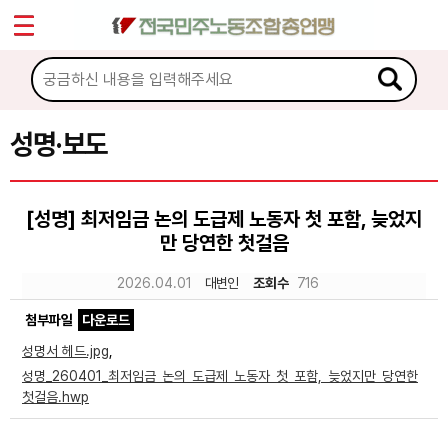
*
Sketchbook5, 스케치북5
마이페이지
소개
<
소식
성명·보도
Sketchbook5, 스케치북5
공지사항
[성명] 최저임금 논의 도급제 노동자 첫 포함, 늦었지
성명·보도
만 당연한 첫걸음
기타 공고
2026.04.01
대변인
조회수
716
노동상담
첨부파일
다운로드
성명서 헤드.jpg
,
자료
성명_260401_최저임금 논의 도급제 노동자 첫 포함, 늦었지만 당연한
첫걸음.hwp
부설기관