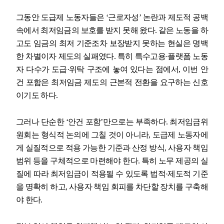
그동안 도급제 노동자들은
‘
근로자성
’
논란과 제도적 공백
속에서 최저임금의 보호를 받지 못해 왔다
.
같은 노동을 하
고도 임금의 최저 기준조차 보장받지 못하는 현실은 명백
한 차별이자 제도의 실패였다
.
특히 특수고용
·
플랫폼 노동
자 다수가 도급
·
위탁 구조에 놓여 있다는 점에서
,
이번 안
건 포함은 최저임금 제도의 근본적 전환을 요구하는 신호
이기도 하다
.
그러나 단순한
‘
안건 포함
’
만으로는 부족하다
.
최저임금위
원회는 형식적 논의에 그칠 것이 아니라
,
도급제 노동자에
게 실질적으로 적용 가능한 기준과 산정 방식
,
사용자 책임
범위 등을 구체적으로 마련해야 한다
.
특히 노무 제공의 실
질에 따라 최저임금이 적용될 수 있도록 법적
·
제도적 기준
을 명확히 하고
,
사용자 책임 회피를 차단할 장치를 구축해
야 한다
.