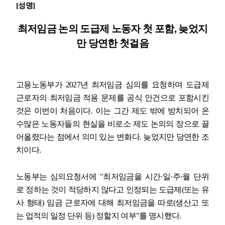
[
성명
]
업무
최저임금 논의 도급제 노동자 첫 포함
,
늦었지
만 당연한 첫걸음
고용노동부가
2027
년 최저임금 심의를 요청하며 도급제
근로자의 최저임금 적용 문제를 공식 안건으로 포함시킨
것은 이번이 처음이다
.
이는 그간 제도 밖에 방치되어 온
수많은 노동자들의 현실을 비로소 제도 논의의 장으로 끌
어올렸다는 점에서 의미 있는 변화다
.
늦었지만 당연한 조
치이다
.
노동부는 심의요청서에
"
최저임금을 시간
·
일
·
주
·
월 단위
로 정하는 것이 적당하지 않다고 인정되는 도급제
(
또는 유
사 형태
)
임금 근로자에 대해 최저임금을 따로
(
생산고 또
는 업적의 일정 단위 등
)
정할지 여부
"
를 명시했다
.