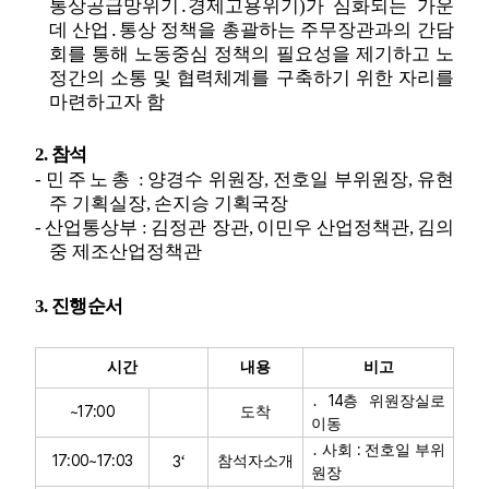
통상공급망위기
․
경제고용위기
)
가 심화되는 가운
데 산업
․
통상 정책을 총괄하는 주무장관과의 간담
회를 통해 노동중심 정책의 필요성을 제기하고 노
정간의 소통 및 협력체계를 구축하기 위한 자리를
마련하고자 함
2.
참석
-
민주노총
:
양경수 위원장
,
전호일 부위원장
,
유현
주 기획실장
,
손지승 기획국장
-
산업통상부
:
김정관 장관
,
이민우 산업정책관
,
김의
중 제조산업정책관
3.
진행순서
시간
내용
비고
14
․
층 위원장실로
~17:00
도착
이동
:
․
사회
전호일 부위
17:00~17:03
‘
3
참석자소개
원장