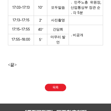
,
․
민주노총 위원장
‘
17:03~17:13
10
모두말씀
산업통상부 장관 순
5
․
각
분
17:13~17:15
‘
2
사진촬영
17:15~17:55
‘
40
간담회
․
비공개
마무리 발
17:55~18:00
‘
5
언
<
끝
>
목록