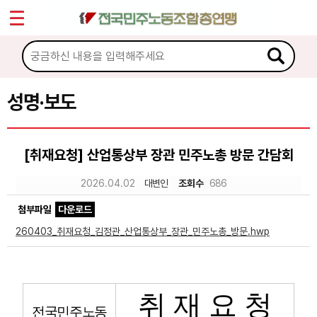
*
Sketchbook5, 스케치북5
마이페이지
소개
<
소식
성명·보도
Sketchbook5, 스케치북5
공지사항
[취재요청] 산업통상부 장관 민주노총 방문 간담회
성명·보도
2026.04.02
대변인
조회수
686
기타 공고
첨부파일
다운로드
노동상담
260403_취재요청_김정관_산업통상부_장관_민주노총_방문.hwp
자료
취 재 요 청
부설기관
전국민주노동