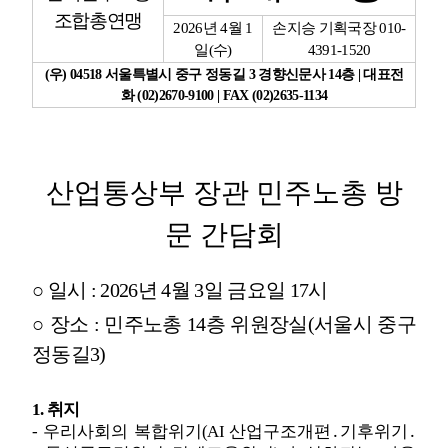
조합총연맹
2026
년
4
월
1
손지승 기획국장
010-
업무
일
(
수
)
4391-1520
(
우
) 04518
서울특별시 중구 정동길
3
경향신문사
14
층
|
대표전
화
(02)2670-9100 | FAX (02)2635-1134
산업통상부 장관 민주노총 방
문 간담회
○
일시
: 2026
년
4
월
3
일 금요일
17
시
○
장소
:
민주노총
14
층 위원장실
(
서울시 중구
정동길
3)
1.
취지
-
우리사회의 복합위기
(AI
산업구조개편
․
기후위기
․