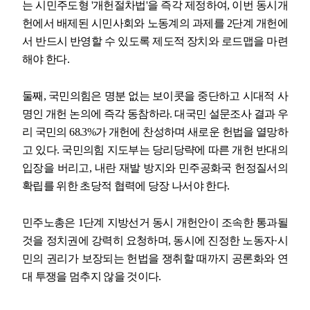
는 시민주도형
'
개헌절차법
'
을 즉각 제정하여
,
이번 동시개
헌에서 배제된 시민사회와 노동계의 과제를
2
단계 개헌에
서 반드시 반영할 수 있도록 제도적 장치와 로드맵을 마련
해야 한다
.
둘째
,
국민의힘은 명분 없는 보이콧을 중단하고 시대적 사
명인 개헌 논의에 즉각 동참하라
.
대국민 설문조사 결과 우
리 국민의
68.3%
가 개헌에 찬성하며 새로운 헌법을 열망하
고 있다
.
국민의힘 지도부는 당리당략에 따른 개헌 반대의
입장을 버리고
,
내란 재발 방지와 민주공화국 헌정질서의
확립를 위한 초당적 협력에 당장 나서야 한다
.
민주노총은
1
단계 지방선거 동시 개헌안이 조속한 통과될
것을 정치권에 강력히 요청하며
,
동시에 진정한 노동자
·
시
민의 권리가 보장되는 헌법을 쟁취할 때까지 공론화와 연
대 투쟁을 멈추지 않을 것이다
.