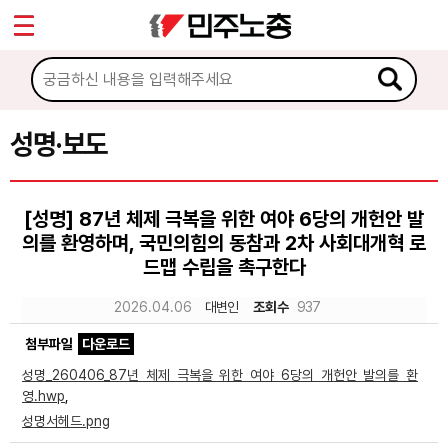
*
Sketchbook5, 스케치북5
마이페이지
소개
<
소식
성명·보도
Sketchbook5, 스케치북5
공지사항
[성명] 87년 체제 극복을 위한 여야 6당의 개헌안 발
성명·보도
의를 환영하며, 국민의힘의 동참과 2차 사회대개혁 로
기타 공고
드맵 수립을 촉구한다
2026.04.06
대변인
조회수
937
노동상담
첨부파일
다운로드
자료
성명_260406_87년 체제 극복을 위한 여야 6당의 개헌안 발의를 환
영.hwp
,
성명서헤드.png
부설기관