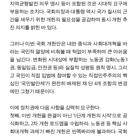
지역균형발전 의무 명시 등이 포함된 것은 시대적 요구에
부응하는 조치다
.
국회의장과 대통령 역시 국가 질서의 근
간을 세우기 위한 개헌의 필요성을 공감하며 동시 개헌 추
진 의지를 밝힌 바 있다
.
그러나 이번 국회 개헌안은 내란 종식과 사회대개혁을 바
라는 국민적 열망에 비춰볼 때 턱없이 부족하며 큰 아쉬움
을 남긴다
.
변화된 시대상에 부합하는 노동권 강화
(
노동
3
권
,
동일임금
,
안전권 등
)
와 실질적 성평등 원칙 명시
,
그리
고 국민이 직접 입법에 참여할 수 있는 직접민주주의의 핵
심인
'
국민발안제
'
가 완전히 배제된 채 단
4
개 조항의 변경
에만 그쳤기 때문이다
.
이에 정치권에 다음 사항을 강력히 요구한다
.
첫째
,
이번 개헌을 완결이 아닌
'1
단계 개헌의 시작
'
으로 공
식화하고
, 2
차 개헌 로드맵을 수립하라
.
노동권 등 핵심 사
회대개혁 과제가 빠진 개헌은 반쪽짜리에 불과하다
.
국회