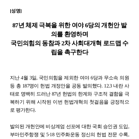
[
성명
]
업무
87
년 체제 극복을 위한 여야
6
당의 개헌안 발
의를 환영하며
국민의힘의 동참과
2
차 사회대개혁 로드맵 수
립을 촉구한다
지난
4
월
3
일
,
국민의힘을 제외한 여야
6
당과 무소속 의원
등 총
187
명이 헌법 개정안을 공동 발의했다
. 12.3
내란 사
태로 명백히 드러난
87
년 헌법의 한계와 구조적 결함을 극
복하기 위해 시작된 이번 헌법개혁의 첫걸음을 긍정적으
로 평가한다
.
발의된 개헌안에 비상계엄 선포에 대한 국회 승인권 도입
,
부마민주항쟁 및
5·18
민주화운동 정신의 헌법 전문 수록
,