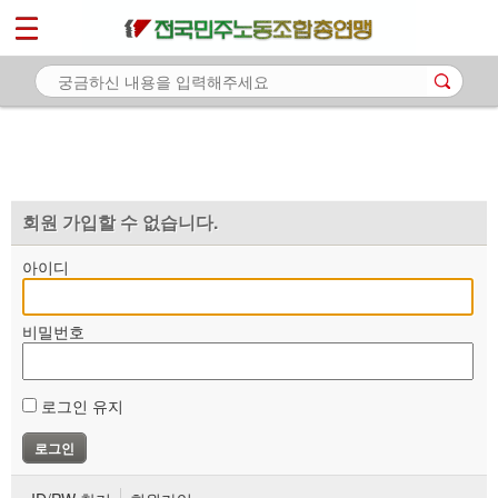
*
마이페이지
소개
<
소식
노동상담
자료
회원 가입할 수 없습니다.
부설기관
아이디
업무
비밀번호
로그인 유지