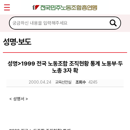
*
Sketchbook5, 스케치북5
마이페이지
소개
<
소식
성명·보도
Sketchbook5, 스케치북5
공지사항
성명>1999 전국 노동조합 조직현황 통계 노동부·두
성명·보도
노총 3자 확
기타 공고
2000.04.24
교육선전실
조회수
4245
노동상담
< 성명서 >
자료
부설기관