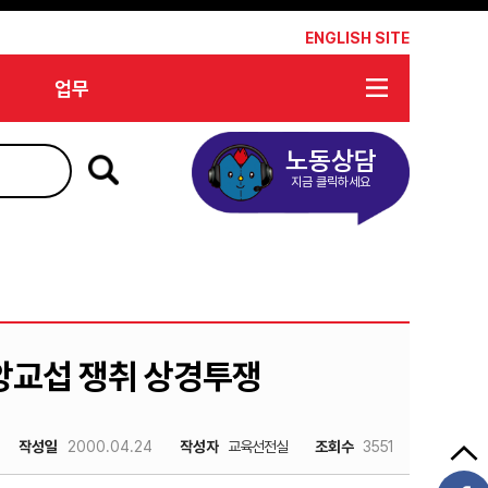
*
ENGLISH SITE
업무
노동상담
지금 클릭하세요
앙교섭 쟁취 상경투쟁
작성일
2000.04.24
작성자
교육선전실
조회수
3551