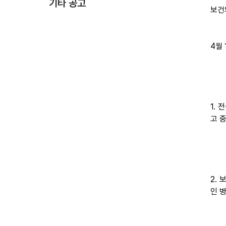
기타 공고
보건
4월
1.
고 
2.
인 