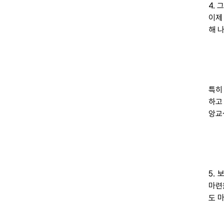
4.
이제
해 
특히
하고
앙교
5.
마련
도 