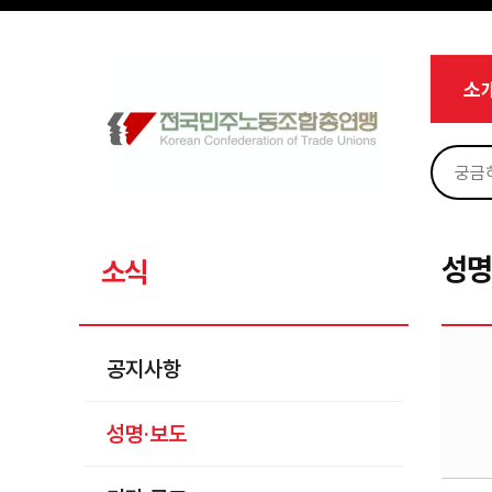
메뉴 건너뛰기
로그인
회원가입
Sketchbook5, 스케치북5
마이페이지
소개
소
<
소식
공지사항
Sketchbook5, 스케치북5
성명·보도
기타 공고
성명
소식
노동상담
자료
공지사항
부설기관
성명·보도
업무