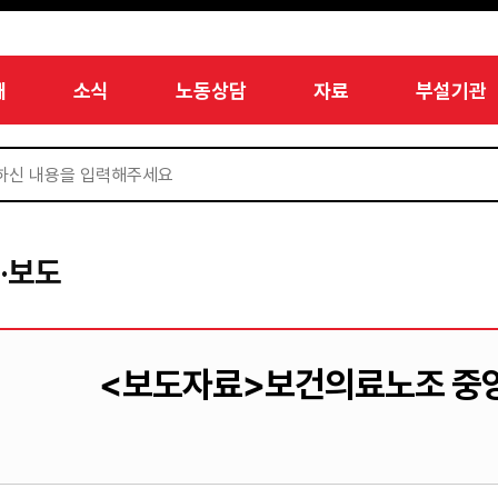
개
소식
노동상담
자료
부설기관
·보도
<보도자료>보건의료노조 중