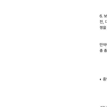
6.
전,
쟁을
만약
총 
◐ 