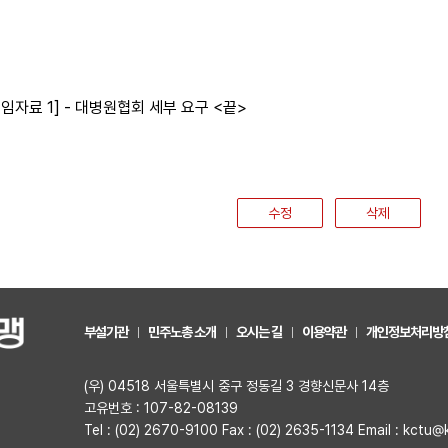
붙임자료 1] - 대병원협회 세부 요구 <끝>
수정
삭제
부설기관
민주노총 소개
오시는 길
이용약관
개인정보처리방
(우) 04518 서울특별시 중구 정동길 3 경향신문사 14층
고유번호 : 107-82-08139
Tel : (02) 2670-9100 Fax : (02) 2635-1134 Email : kctu@