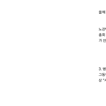
올해
노관
총회
가 
3.
그동
상 