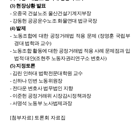
(3)
현장상황 발표
-
오종국 건설노조 울산건설기계지부장
-
강동헌 공공운수노조 화물연대 법규국장
(4)
발제
-
노동조합에 대한 공정거래법 적용 문제
(
정영훈 국립부
경대 법학과 교수
)
-
노동조합 활동에 대한 공정거래법 적용 사례 문제점과 입
법적 대안
(
조현주 노동자권리연구소 변호사
)
(5)
지정토론
김린 인하대 법학전문대학원 교수
-
신하나 민변 노동위원장
-
전다운 변호사 법무법인 지향
-
이준헌 공정거래위 시장감시정책과장
-
서명석 노동부 노사법제과장
-
[첨부자료
]
토론회 자료집