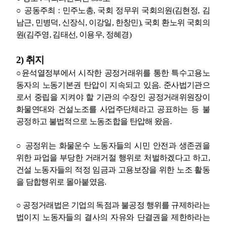
○
공동주최
:
민주노총
,
국회 정무위 국회의원
(
김현정
,
김
남근
,
민병덕
,
신장식
,
이강일
,
한창민
),
국회 환노위 국회의
원
(
김주영
,
김태선
,
이용우
,
정혜경
)
2)
취지
○
윤석열정부에서 시작한 공정거래위를 통한 특수고용노
동자의 노동기본권 탄압이 지속되고 있음
.
준사법기관으
로서 중립을 지켜야 할 기관의 수장인 공정거래위원장이
화물연대와 건설노조를 사업주단체라고 공표하는 등 불
공정하고 불법적으로 노동조합을 탄압해 왔음
.
○
공정위는 화물운수 노동자들의 시민 안전과 생존권을
위한 파업을 부당한 거래거절 행위로 처벌하겠다고 하고
,
건설 노동자들의 적정 임금과 고용보장을 위한 노조 활동
을 담합행위로 몰아붙였음
.
○
공정거래법은 기업의 독점과 불공정 행위를 규제하라는
법이지 노동자들의 결사의 자유와 단결권을 제한하라는