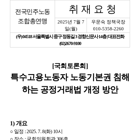
취 재 요 청
전국민주노동
업무
조합총연맹
2025
년
7
월
7
우문숙 정책국장
일
(
월
)
010-5358-2260
(
우
) 04518
서울특별시 중구 정동길
3
경향신문사
14
층
|
대표전화
(02)2670-9100
[
국회토론회
]
특수고용노동자 노동기본권 침해
하는 공정거래법 개정 방안
1)
개요
○
일정
: 2025. 7. 8(
화
) 10
시
○
장소
:
국회의원회관
306
호