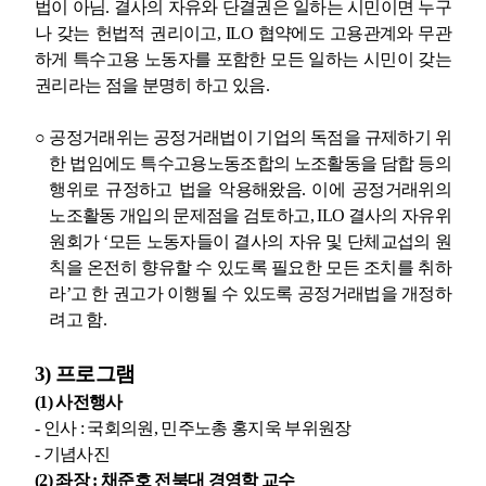
법이 아님
.
결사의 자유와 단결권은 일하는 시민이면 누구
나 갖는 헌법적 권리이고
, ILO
협약에도 고용관계와 무관
하게 특수고용 노동자를 포함한 모든 일하는 시민이 갖는
권리라는 점을 분명히 하고 있음
.
○
공정거래위는 공정거래법이 기업의 독점을 규제하기 위
한 법임에도 특수고용노동조합의 노조활동을 담합 등의
행위로 규정하고 법을 악용해왔음
.
이에 공정거래위의
노조활동 개입의 문제점을 검토하고
, ILO
결사의 자유위
원회가
‘
모든 노동자들이 결사의 자유 및 단체교섭의 원
칙을 온전히 향유할 수 있도록 필요한 모든 조치를 취하
라
’
고 한 권고가 이행될 수 있도록 공정거래법을 개정하
려고 함
.
3)
프로그램
(1)
사전행사
-
인사
:
국회의원
,
민주노총 홍지욱 부위원장
-
기념사진
(2)
좌장
:
채준호 전북대 경영학 교수