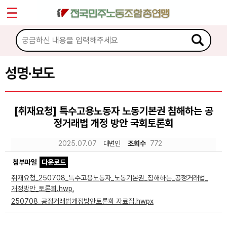
*
Sketchbook5, 스케치북5
마이페이지
소개
<
소식
성명·보도
Sketchbook5, 스케치북5
공지사항
[취재요청] 특수고용노동자 노동기본권 침해하는 공
성명·보도
정거래법 개정 방안 국회토론회
기타 공고
2025.07.07
대변인
조회수
772
노동상담
첨부파일
다운로드
취재요청_250708_특수고용노동자_노동기본권_침해하는_공정거래법_
자료
개정방안_토론회.hwp
,
250708_공정거래법개정방안토론회 자료집.hwpx
부설기관