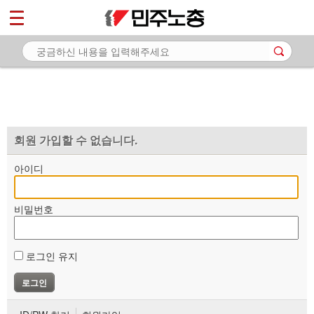
*
마이페이지
소개
<
소식
노동상담
자료
회원 가입할 수 없습니다.
부설기관
아이디
업무
비밀번호
로그인 유지