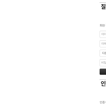
질
회원 
인
인증 