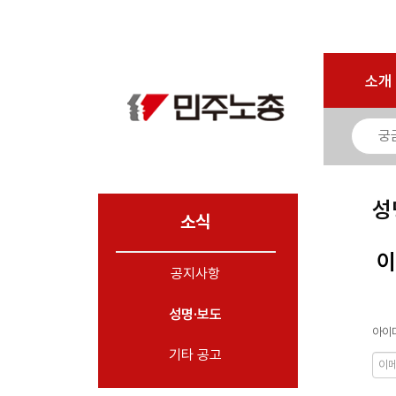
로그인
회원가입
마이페이지
소개
<
소개
소식
- 공지사항
- 성명·보도
- 기타 공고
성
소식
노동상담
이
공지사항
자료
성명·보도
부설기관
아이디
업무
기타 공고