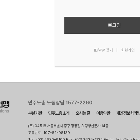
로그인
ID/PW 찾기
|
회원가입
민주노총 노동상담 1577-2260
부설기관
민주노총 소개
오시는 길
이용약관
개인정보처리
(우) 04518 서울특별시 중구 정동길 3 경향신문사 14층
고유번호 : 107-82-08139
Tel : (02) 2670-9100 Fax : (02) 2635-1134 Email : kctu@nodon