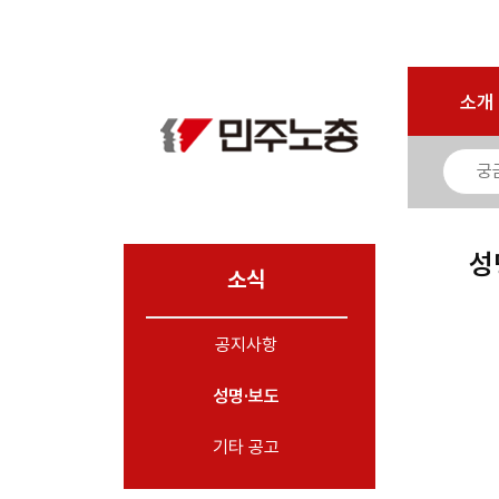
로그인
회원가입
마이페이지
소개
<
소개
소식
- 공지사항
- 성명·보도
- 기타 공고
성
소식
노동상담
공지사항
자료
성명·보도
부설기관
업무
기타 공고