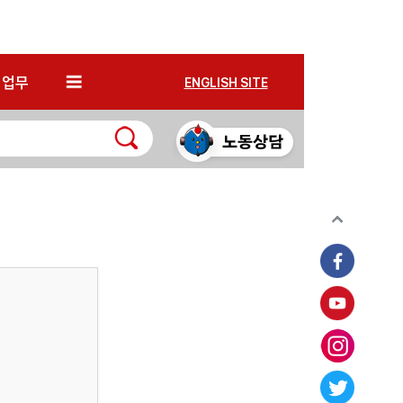
*
업무
ENGLISH SITE