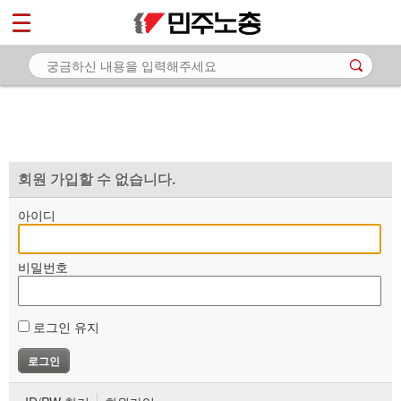
*
마이페이지
소개
<
소식
노동상담
자료
회원 가입할 수 없습니다.
부설기관
아이디
업무
비밀번호
로그인 유지