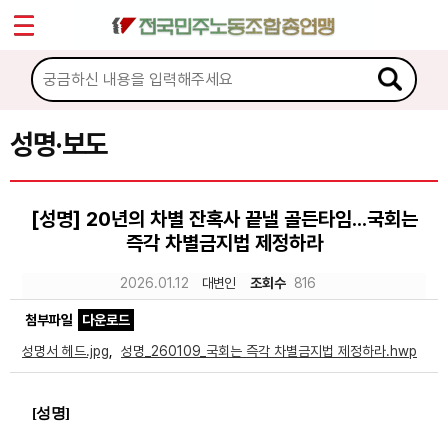
*
Sketchbook5, 스케치북5
마이페이지
소개
<
소식
성명·보도
Sketchbook5, 스케치북5
공지사항
[성명] 20년의 차별 잔혹사 끝낼 골든타임...국회는
성명·보도
즉각 차별금지법 제정하라
기타 공고
2026.01.12
대변인
조회수
816
노동상담
첨부파일
다운로드
성명서 헤드.jpg
,
성명_260109_국회는 즉각 차별금지법 제정하라.hwp
자료
[
성명
]
부설기관