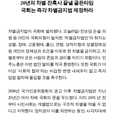
20
년의 차별 잔혹사 끝낼 골든타임
국회는 즉각 차별금지법 제정하라
업무
차별금지법이 국회에 발의됐다
.
오늘
(9
일
)
진보당 손솔 의
원 등
10
인의 국회의원이 발의한
‘
차별금지법안
’
의 취지는
성별
,
장애
,
고용형태
,
출신
,
연령
,
성적지향과 성별정체성
등 개인의 정체성과 조건을 이유로 한 차별을 금지하고
,
차
별로부터 모든 사람의 존엄과 권리를 지키기 위함이다
.
민
주노총은 이번 법안 발의를 적극 환영한다
.
또한 국회가 더
이상
‘
사회적 합의
’
라는 비겁한 변명 내세우지 말고 즉각
입법 절차에 돌입할 것을 촉구한다
.
2006
년 국가인권위원회의 권고 이후 차별금지법은 지난
20
년간 여러 차례 국회의 문을 두드렸다
.
이미
20
여 년 전
부터 시민사회는 개별법으로는 구조적 차별을 막을 수 없
다고 지적했다
.
정치권이 이를 외면하는 동안
,
사각지대에