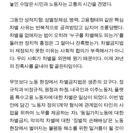
놓인 수많은 시민과 노동자는 고통의 시간을 견뎠다
.
그동안 성적지향
,
성별정체성
,
병력
,
고용형태와 같은 핵심
차별 사유는 반복적으로 공격받았고 심지어 조롱당했다
.
차별을 없애자는 법이 오히려
‘
누구를 차별해도 되는가
’
를
둘러싼 정치적 흥정은 그 얼마나 잔혹했는가
.
차별금지법
이 제정되지 못한 이유는 사회적 합의가 부족해서가 아니
다
.
우리 사회가 차별을 외면해 왔기 때문이다
.
이제
20
년
의 잔혹사를 끝내야 할 골든타임이다
.
무엇보다 노동 현장에서 차별금지법은 생존의 요구다
.
정
규직과 비정규직
,
원청과 하청
,
내국인과 이주노동자
,
플랫
폼 특수고용 노동자에 대한 차별은 일상이 되었다
.
이번 법
안에 담긴
‘
노동자 정의
’(
계약 형식에 관계없이 타인의 사
업을 위하여 노무를 제공하는 자
), ‘
동일가치노동에 대한
차별금지
,
악의적 차별에 대한
‘
징벌적 손해배상
’
은 노동
현장에서 벌어지는 불평등 해소를 위한 밑거름이 될 것이