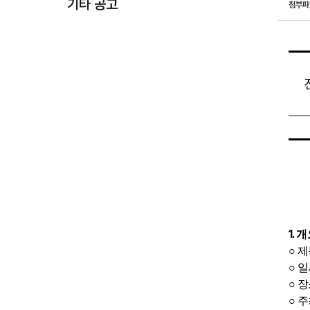
기타 공고
첨부
1.
개
○
제
○
일
○
장
○
주