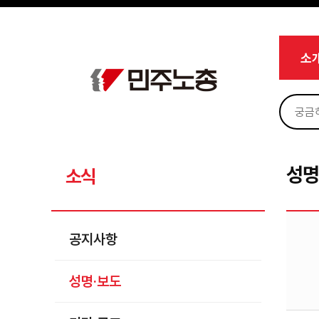
메뉴 건너뛰기
로그인
회원가입
Sketchbook5, 스케치북5
마이페이지
소개
소
<
소식
공지사항
Sketchbook5, 스케치북5
성명·보도
기타 공고
성명
소식
노동상담
자료
공지사항
부설기관
성명·보도
업무