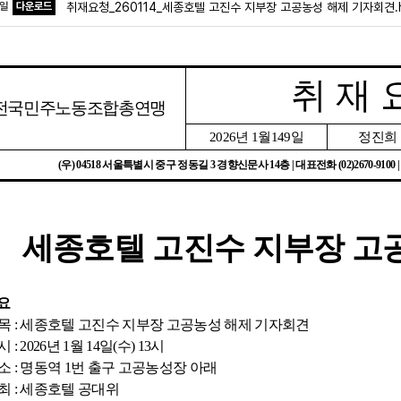
파일
다운로드
취재요청_260114_세종호텔 고진수 지부장 고공농성 해제 기자회견.
취 재 
전국민주노동조합총연맹
2026
년
1
월
149
일
정진희
(
우
) 04518
서울특별시 중구 정동길
3
경향신문사
14
층
|
대표전화
(02)2670-9100 
세종호텔 고진수 지부장 고
요
목
:
세종호텔 고진수 지부장 고공농성 해제 기자회견
시
: 2026
년
1
월
14
일
(
수
) 13
시
소
:
명동역
1
번 출구 고공농성장 아래
최
:
세종호텔 공대위