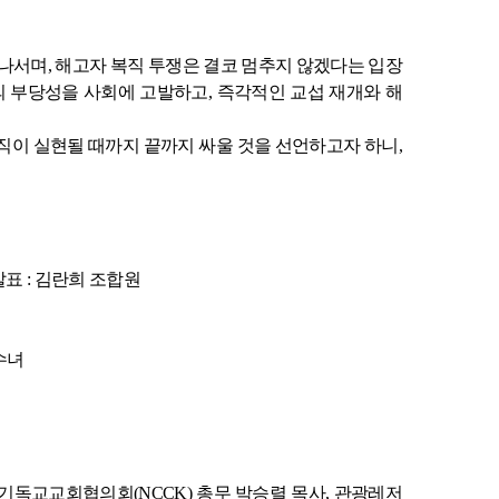
 나서며
,
해고자 복직 투쟁은 결코 멈추지 않겠다는 입장
 부당성을 사회에 고발하고
,
즉각적인 교섭 재개와 해
직이 실현될 때까지 끝까지 싸울 것을 선언하고자 하니
,
발표
:
김란희 조합원
수녀
기독교교회협의회
(NCCK)
총무 박승렬 목사
,
관광레저