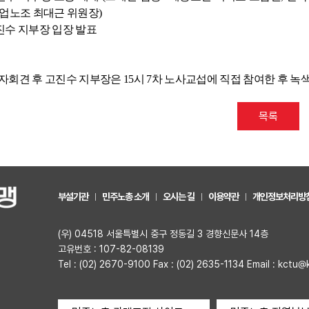
업노조 최대근 위원장
)
진수 지부장 입장 발표
자회견 후 고진수 지부장은
15
시
7
차 노사교섭에 직접 참여한 후 
목록
부설기관
민주노총 소개
오시는 길
이용약관
개인정보처리방
(우) 04518 서울특별시 중구 정동길 3 경향신문사 14층
고유번호 : 107-82-08139
Tel : (02) 2670-9100 Fax : (02) 2635-1134 Email : kctu@