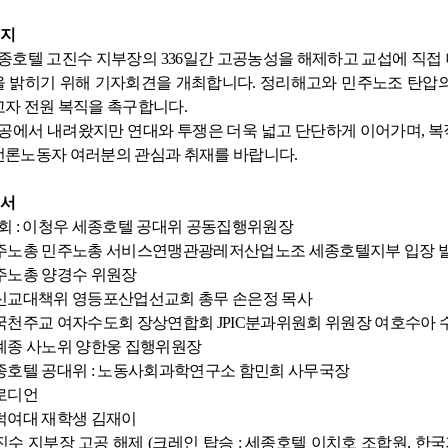
지
종호텔 고진수 지부장의
336
일간 고공농성을 해제하고 교섭에 직접
을 밝히기 위해 기자회견을 개최합니다
.
정리해고와 민주노조 탄압의
고자 전원 복직을 촉구합니다
.
공에서 내려왔지만 연대와 투쟁은 더욱 넓고 단단하게 이어가며
,
복
언론노동자 여러분의 관심과 취재를 바랍니다
.
서
회
:
이청우 세종호텔 공대위 공동집행위원장
주노총 민주노총 서비스연맹관광레저산업노조 세종호텔지부 입장 
주노총 양경수 위원장
신교대책위 영등포산업선교회 총무 손은정 목사
국천주교 여자수도회 장상연합회
JPIC
분과위원회 위원장 여호수아 
계종 사노위 양한웅 집행위원장
종호텔 공대위
:
노동사회과학연구소 함민희 사무국장
로디언
덕여대 재학생 김재이
진수 지부장 고공 해제
(
크레인 탑승
:
세종호텔 이치호 조합원
,
한국