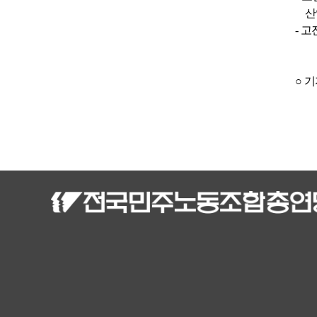
산
-
고
○
기