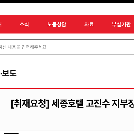
개
소식
노동상담
자료
부설기관
·보도
[취재요청] 세종호텔 고진수 지부