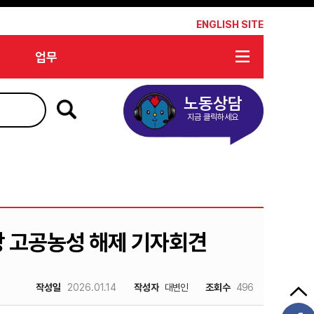
*
ENGLISH SITE
업무
노동상담
지금 클릭하세요
장 고공농성 해제 기자회견
작성일
2026.01.14
작성자
대변인
조회수
496