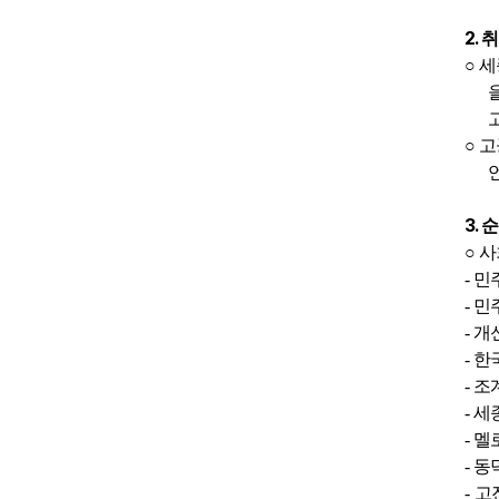
2.
취
○
세
○
고
3.
순
○
사
-
민
-
민
-
개
-
한
-
조
-
세
-
멜
-
동
-
고