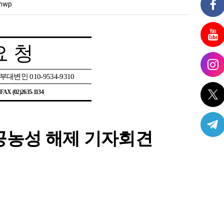
hwp
요 청
 부대변인
010-9534-9310
| FAX (02)2635-1134
공농성 해제 기자회견