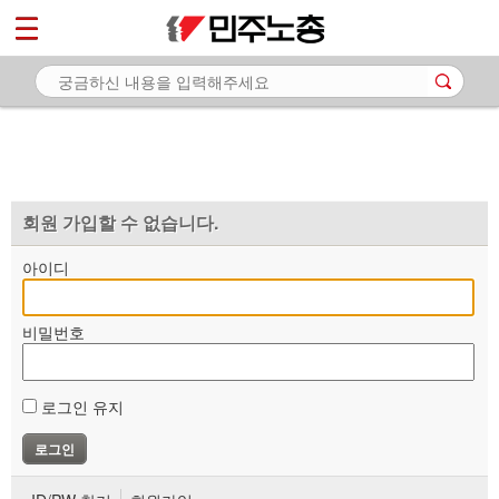
*
마이페이지
소개
<
소식
노동상담
자료
회원 가입할 수 없습니다.
부설기관
아이디
업무
비밀번호
로그인 유지