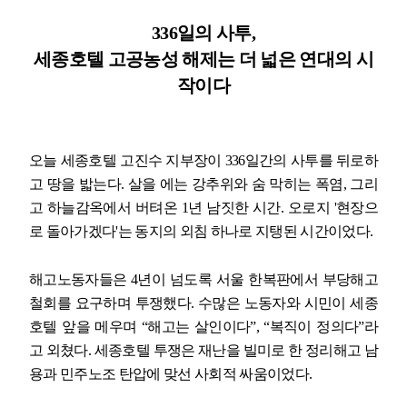
336
일의 사투
,
업무
세종호텔 고공농성 해제는 더 넓은 연대의 시
작이다
오늘 세종호텔 고진수 지부장이
336
일간의 사투를 뒤로하
고 땅을 밟는다
.
살을 에는 강추위와 숨 막히는 폭염
,
그리
고 하늘감옥에서 버텨온
1
년 남짓한 시간
.
오로지
'
현장으
로 돌아가겠다
'
는 동지의 외침 하나로 지탱된 시간이었다
.
해고노동자들은
4
년이 넘도록 서울 한복판에서 부당해고
철회를 요구하며 투쟁했다
.
수많은 노동자와 시민이 세종
호텔 앞을 메우며
“
해고는 살인이다
”, “
복직이 정의다
”
라
고 외쳤다
.
세종호텔 투쟁은 재난을 빌미로 한 정리해고 남
용과 민주노조 탄압에 맞선 사회적 싸움이었다
.