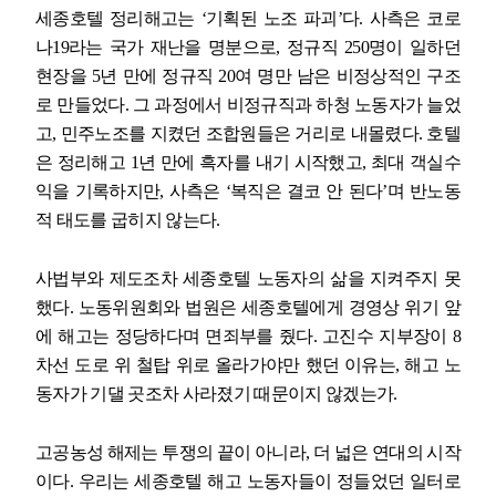
세종호텔 정리해고는
‘
기획된 노조 파괴
’
다
.
사측은 코로
나
19
라는 국가 재난을 명분으로
,
정규직
250
명이 일하던
현장을
5
년 만에 정규직
20
여 명만 남은 비정상적인 구조
로 만들었다
.
그 과정에서 비정규직과 하청 노동자가 늘었
고
,
민주노조를 지켰던 조합원들은 거리로 내몰렸다
.
호텔
은 정리해고
1
년 만에 흑자를 내기 시작했고
,
최대 객실수
익을 기록하지만
,
사측은
‘
복직은 결코 안 된다
’
며 반노동
적 태도를 굽히지 않는다
.
사법부와 제도조차 세종호텔 노동자의 삶을 지켜주지 못
했다
.
노동위원회와 법원은 세종호텔에게 경영상 위기 앞
에 해고는 정당하다며 면죄부를 줬다
.
고진수 지부장이
8
차선 도로 위 철탑 위로 올라가야만 했던 이유는
,
해고 노
동자가 기댈 곳조차 사라졌기 때문이지 않겠는가
.
고공농성 해제는 투쟁의 끝이 아니라
,
더 넓은 연대의 시작
이다
.
우리는 세종호텔 해고 노동자들이 정들었던 일터로