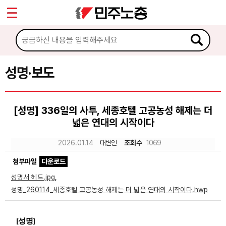
*
Sketchbook5, 스케치북5
마이페이지
소개
<
소식
성명·보도
Sketchbook5, 스케치북5
공지사항
[성명] 336일의 사투, 세종호텔 고공농성 해제는 더
성명·보도
넓은 연대의 시작이다
기타 공고
2026.01.14
대변인
조회수
1069
노동상담
첨부파일
다운로드
성명서 헤드.jpg
,
자료
성명_260114_세종호텔 고공농성 해제는 더 넓은 연대의 시작이다.hwp
부설기관
[
성명
]