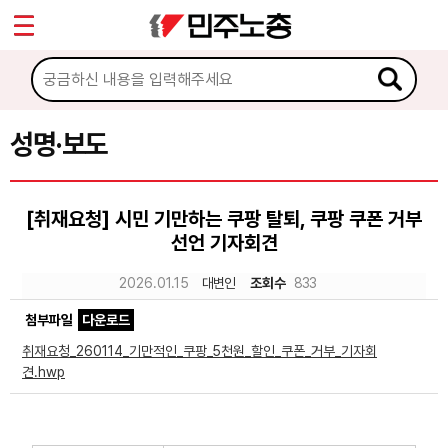
*
Sketchbook5, 스케치북5
마이페이지
소개
<
소식
성명·보도
Sketchbook5, 스케치북5
공지사항
[취재요청] 시민 기만하는 쿠팡 탈퇴, 쿠팡 쿠폰 거부
성명·보도
선언 기자회견
기타 공고
2026.01.15
대변인
조회수
833
노동상담
첨부파일
다운로드
취재요청_260114_기만적인_쿠팡_5천원_할인_쿠폰_거부_기자회
자료
견.hwp
부설기관