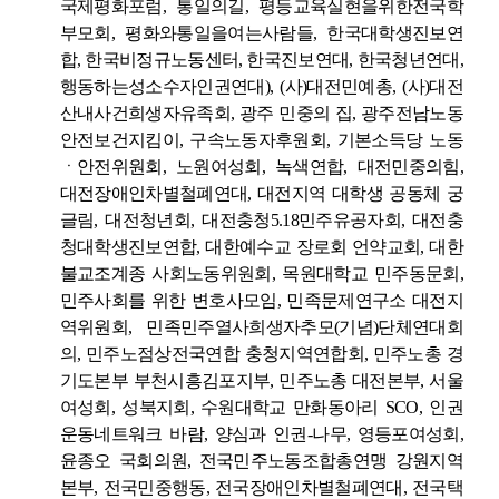
국제평화포럼
,
통일의길
,
평등교육실현을위한전국학
부모회
,
평화와통일을여는사람들
,
한국대학생진보연
합
,
한국비정규노동센터
,
한국진보연대
,
한국청년연대
,
행동하는성소수자인권연대
), (
사
)
대전민예총
, (
사
)
대전
산내사건희생자유족회
,
광주 민중의 집
,
광주전남노동
안전보건지킴이
,
구속노동자후원회
,
기본소득당 노동
ㆍ안전위원회
,
노원여성회
,
녹색연합
,
대전민중의힘
,
대전장애인차별철폐연대
,
대전지역 대학생 공동체 궁
글림
,
대전청년회
,
대전충청
5.18
민주유공자회
,
대전충
청대학생진보연합
,
대한예수교 장로회 언약교회
,
대한
불교조계종 사회노동위원회
,
목원대학교 민주동문회
,
민주사회를 위한 변호사모임
,
민족문제연구소 대전지
역위원회
,
민족민주열사희생자추모
(
기념
)
단체연대회
의
,
민주노점상전국연합 충청지역연합회
,
민주노총 경
기도본부 부천시흥김포지부
,
민주노총 대전본부
,
서울
여성회
,
성북지회
,
수원대학교 만화동아리
SCO,
인권
운동네트워크 바람
,
양심과 인권
-
나무
,
영등포여성회
,
윤종오 국회의원
,
전국민주노동조합총연맹 강원지역
본부
,
전국민중행동
,
전국장애인차별철폐연대
,
전국택