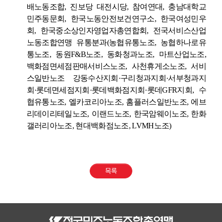
배노동조합
,
진보당 대전시당
,
참여연대
,
충남대학교
민주동문회
,
한국노동안전보건연구소
,
한국여성민우
회
,
한국중소상인자영업자총연합회
,
전국서비스산업
노동조합연맹 유통분과
(
농협유통노조
,
농협하나로유
통노조
,
동원
F&B
노조
,
동화청과노조
,
마트산업노조
,
백화점면세점판매서비스노조
,
사천휴게소노조
,
서비
스일반노조 강동수산지회
·
구리청과지회
·
서부청과지
회
·
롯데면세점지회
·
롯데백화점지회
·
롯데
GFR
지회
,
수
협유통노조
,
엘카코리아노조
,
홈플러스일반노조
,
에브
리데이리테일노조
,
이랜드노조
,
한국암웨이노조
,
한화
갤러리아노조
,
현대백화점노조
, LVMH
노조
)
목록