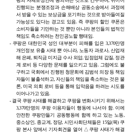
팡의 자체보상안에 동의하는 것으로 간주하여
,
뒤이어
진행되는 분쟁조정과 손해배상 공동소송에서 과정에
서 받을 수 있는 보상금을 포기하는 것으로 받아들여질
가능성도 있다는 경고도 있음
.
즉 쿠팡의 할인 쿠폰은
소비자들을 기만하는 것 뿐만 아니라 본인들의 법적인
책임도 축소하려는 천인공노할 행태임
.
-
쿠팡은 대한민국 성인 대부분이 피해를 입은
3,370
만명
개인정보 유출 사태 뿐 아니라
,
노동자 과로사
,
산업재
해 은폐
,
퇴직금 미지급 수사 외압
,
입점업체 갑질
,
정관
계 로비 등 다양한 문제를 일으키고 있음
.
그럼에도 불
구하고 국회에서 진행된 청문회에 김범석 의장 등 책임
자들이 불출석하고
,
자신들의 책임을 축소하는 것은 물
론
,
미국 의회 로비 등을 통해 입막음을 하려는 시도를
이어나가고 있음
.
-
결국 쿠팡 사태를 해결하고 쿠팡을 변화시키기 위해서는
3,370
만명의 쿠팡 이용자들이 행동에 나서야 함
.
이에
안전한 쿠팡만들기 공동행동에 함께 하고 있는 노동
,
중소상인
,
종교계
,
정당
,
시민사회단체들은
15
일
(
목
)
쿠
팡 본사 앞에서 기자회견을 열어
△
쿠팡 사태가 해결