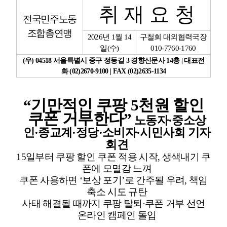
취 재 요 청
전국민주노동
업무
조합총연맹
2026
년
1
월
14
구철회 대외협력국장
일
(
수
)
010-7760-1760
(
우
) 04518
서울특별시 중구 정동길
3
경향신문사
14
층
|
대표전
화
(02)2670-9100 | FAX (02)2635-1134
“
기만적인 쿠팡
5
천원 할인
쿠폰 거부한다
”
노동자
·
중소상
인
·
종교계
·
정당
·
소비자
·
시민사회 기자
회견
15
일부터 쿠팡 할인 쿠폰 적용 시작
,
생색내기 쿠
폰에 모멸감 느껴
쿠폰 사용하면
‘
보상 포기
’
로 간주될 우려
,
책임
축소 시도 규탄
사태 해결될 때까지 쿠팡 탈퇴
·
쿠폰 거부 선언
온라인 캠페인 돌입