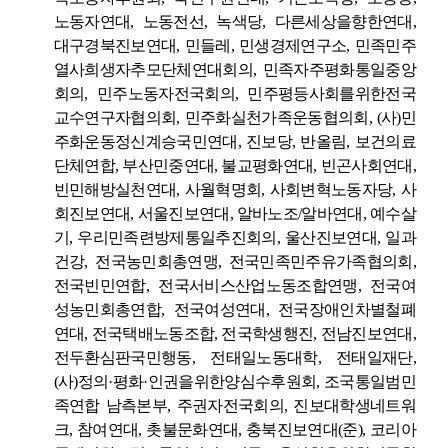
노동자연대
,
노동전선
,
녹색당
,
다른세상을향한연대
,
대구경북진보연대
,
민들레
,
민생경제연구소
,
민족민주
열사희생자추모단체연대회의
,
민족자주평화통일중앙
회의
,
민주노동자전국회의
,
민주평등사회를위한전국
교수연구자협의회
,
민주화실천가족운동협의회
, (
사
)
민
주화운동정신계승국민연대
,
진보당
,
반올림
,
보건의료
단체연합
,
부산민중연대
,
불교평화연대
,
빈곤사회연대
,
빈민해방실천연대
,
사월혁명회
,
사회변혁노동자당
,
사
회진보연대
,
서울진보연대
,
알바노조
/
알바연대
,
예수살
기
,
우리민족련방제통일추진회의
,
울산진보연대
,
일과
건강
,
전국농민회총연맹
,
전국민족민주유가족협의회
,
전국빈민연합
,
전국서비스산업노동조합연맹
,
전국여
성농민회총연합
,
전국여성연대
,
전국장애인차별철폐
연대
,
전국택배노동조합
,
전국학생행진
,
전남진보연대
,
전두환심판국민행동
,
전태일노동대학
,
전태일재단
,
(
사
)
정의
·
평화
·
인권을위한양심수후원회
,
조국통일범민
족연합 남측본부
,
주권자전국회의
,
진보대학생네트워
크
,
참여연대
,
촛불문화연대
,
충북진보연대
(
준
),
코리아