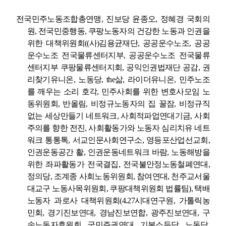
전국민주노동조합총연맹
,
진보당 윤종오
,
정혜경 국회의
원
,
전국민중행동
,
쿠팡노동자의 건강한 노동과 인권을
위한 대책위원회
((
사
)
김용균재단
,
공공운수노조
,
공공
운수노조 전국물류센터지부
,
공공운수노조 전국물류
센터지부 쿠팡물류센터지회
,
공익인권법재단 공감
,
권
리찾기유니온
,
노동당
, the
삶
,
라이더유니온
,
민주노조
를 깨우는 소리 호각
,
민주사회를 위한 변호사모임 노
동위원회
,
반올림
,
비정규노동자의 집 꿀잠
,
비정규직
없는 세상만들기 네트워크
,
사회적파업연대기금
,
사회
주의를 향한 전진
,
사회활동가와 노동자 심리치유 네트
워크 통통톡
,
서교인문사회연구소
,
영등포산업선교회
,
인권운동공간 활
,
인권운동네트워크 바람
,
노동해방을
위한 좌파활동가 전국결집
,
전국불안정노동철폐연대
,
정의당
,
조계종 사회노동위원회
,
참여연대
,
천주교서울
대교구 노동사목위원회
,
쿠팡대책위원회 법률팀
),
택배
노동자 과로사 대책위원회
(4.27
시대연구원
,
가톨릭농
민회
,
경기진보연대
,
경남진보연합
,
광주진보연대
,
구
속노동자후원회
,
국민주권연대
,
기본소득당
,
노동당
,