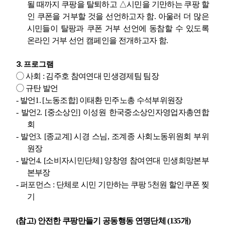
될 때까지 쿠팡을 탈퇴하고
△
시민을 기만하는 쿠팡 할
인 쿠폰을 거부할 것을 선언하고자 함
.
아울러 더 많은
시민들이 탈팡과 쿠폰 거부 선언에 동참할 수 있도록
온라인 거부 선언 캠페인을 전개하고자 함
.
3.
프로그램
◯
사회
:
김주호 참여연대 민생경제팀 팀장
◯
규탄 발언
-
발언
1. [
노동조합
]
이태환 민주노총 수석부위원장
-
발언
2. [
중소상인
]
이성원 한국중소상인자영업자총연합
회
-
발언
3. [
종교계
]
시경 스님
,
조계종 사회노동위원회 부위
원장
-
발언
4. [
소비자시민단체
]
양창영 참여연대 민생희망본부
본부장
-
퍼포먼스
:
단체로 시민 기만하는 쿠팡
5
천원 할인쿠폰 찢
기
(
참고
)
안전한 쿠팡만들기 공동행동 연명단체
(135
개
)