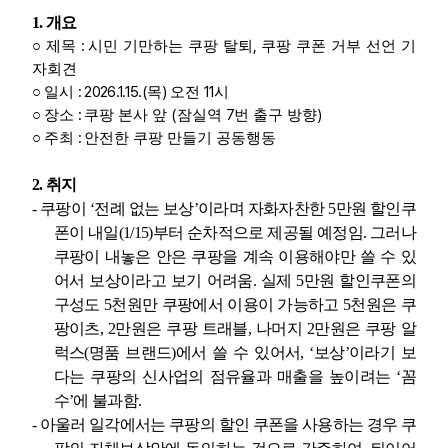
1.
개요
:
,
○
제목
시민 기만하는 쿠팡 탈퇴
쿠팡 쿠폰 거부 선언 기
자회견
: 2026.1.15.(
)
11
○
일시
목
오전
시
:
(
7
)
○
장소
쿠팡 본사 앞
잠실역
번 출구 방향
:
○
주최
안전한 쿠팡 만들기 공동행동
2.
취지
-
쿠팡이
‘
전례 없는 보상
’
이라며 자화자찬한
5
만원 할인쿠
폰이 내일
(1/15)
부터 순차적으로 제공될 예정임
.
그러나
쿠팡이 내놓은 안은 쿠팡을 계속 이용해야만 쓸 수 있
어서 보상이라고 보기 어려움
.
실제
5
만원 할인쿠폰의
구성도
5
천원만 쿠팡에서 이용이 가능하고
5
천원은 쿠
팡이츠
, 2
만원은 쿠팡 트래블
,
나머지
2
만원은 쿠팡 알
럭스
(
명품 브랜드
)
에서 쓸 수 있어서
, ‘
보상
’
이라기 보
다는 쿠팡의 신사업의 점유율과 매출을 높이려는
‘
꼼
수
’
에 불과함
.
-
아울러 일각에서는 쿠팡의 할인 쿠폰을 사용하는 경우 쿠