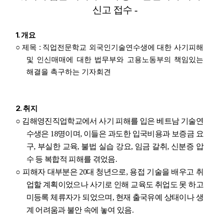
신고 접수
-
1.
개요
:
○
제목
직업전문학교 외국인기술연수생에 대한 사기피해
및 인신매매에 대한 법무부와 고용노동부의 책임있는
해결을 촉구하는 기자회견
2.
취지
○
김해영진직업학교에서 사기 피해를 입은 베트남 기술연
수생은
18
명이며
,
이들은 과도한 입국비용과 보증금 요
구
,
부실한 교육
,
불법 실습 강요
,
임금 갈취
,
신분증 압
수 등 복합적 피해를 겪었음
.
○
피해자 대부분은
20
대 청년으로
,
용접 기술을 배우고 취
업할 계획이었으나 사기로 인해 교육도 취업도 못 하고
미등록 체류자가 되었으며
,
현재 출국유예 상태이나 생
계 어려움과 불안 속에 놓여 있음
.