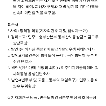
독한 고용노동부는 사기 및 인신매매 피해에 대한 책임
을 져야 하며
,
피해자 구제와 재발 방지를 위한 대책을
신속히 마련할 것을 촉구함
.
3.
순서
*
사회
:
정혜경 의원
(
기자회견 취지 및 참석자 소개
)
1.
경과보고
:
민주노총부산본부 동부산노동상담소 김그루
상담국장
2.
발언
1(
피해사실 증언
) :
베트남기술연수생 피해당사자
3.
발언
2(
기술연수생 법제도적 문제
) :
공익법단체 두루 이
주언 변호사
4.
발언
3(
인신매매 인정의 의미
) :
이주민지원공익센터 감
사와동행 윤성민변호사
5.
발언
4(
법무부 및 고용노동부의 책임촉구
) :
민주노총 이
양수 부위원장
6.
기자회견문 낭독
:
민주노총 경남본부 백성덕 조직국장