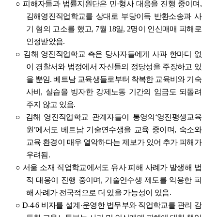
○
피해자들과 법률지원단은 민
·
형사 대응을 진행 중이며
,
김해영진직업학교를 상대로 부당이득 반환소송과 사
기 혐의 고소를 했고
, 7
월
18
일
, 2
명이 인신매매 피해로
인정받았음
.
○
김해 영진직업학교 측은 당사자들에게 사과 한마디 없
이 경찰서와 법정에서 자신들의 정당성을 주장하고 있
을 뿐임
.
베트남 교육생들로부터 착복한 교육비와 기숙
사비
,
실습을 빙자한 강제노동 기간의 임금도 되돌려
주지 않고 있음
.
○
김해 영진직업학교 관계자들이 통영의
‘
영진평생교육
원
’
에서도 베트남 기술연수생을 교육 중이며
,
숙소와
교육 환경이 매우 열악하다는 제보가 있어 추가 피해가
우려됨
.
○
서울 소재 직업학교에서도 유사 피해 사례가 발생해 법
적 대응이 진행 중이며
,
기술연수생 제도를 악용한 피
해 사례가 전국적으로 더 있을 가능성이 있음
.
○
D-4-6
비자를 설계
·
운영한 법무부와 직업학교를 관리 감