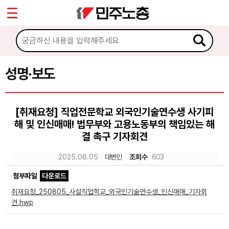
*
Sketchbook5, 스케치북5
마이페이지
소개
<
소식
성명·보도
Sketchbook5, 스케치북5
공지사항
[취재요청] 직업전문학교 외국인기술연수생 사기피
성명·보도
해 및 인신매매! 법무부와 고용노동부의 책임있는 해
기타 공고
결 촉구 기자회견
2025.08.05
대변인
조회수
603
노동상담
첨부파일
다운로드
자료
취재요청_250805_사설직업학교_외국인기술연수생_인신매매_기자회
견.hwp
부설기관