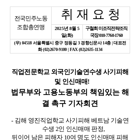
취 재 요 청
업무
전국민주노동
조합총연맹
2025
년
8
월
5
구철회 미조직전략조직
일
(
화
)
국장
010-7760-1760
(
우
) 04518
서울특별시 중구 정동길
3
경향신문사
14
층
|
대표전
화
(02)2670-9100 | FAX (02)2635-1134
직업전문학교 외국인기술연수생 사기피해
및 인신매매
!
법무부와 고용노동부의 책임있는 해
결 촉구 기자회견
-
김해 영진직업학교 사기피해 베트남 기술연
수생
2
인 인신매매 판정
,
뒤이어 남은 피해자
10
여 명도 인신매매 피해