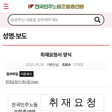
*
Sketchbook5, 스케치북5
마이페이지
소개
<
소식
성명·보도
Sketchbook5, 스케치북5
공지사항
취재요청서 양식
성명·보도
2020.05.18
대변인실
조회수
127432
기타 공고
첨부파일
다운로드
노동상담
취재요청서 예시문.hwp
자료
취 재 요 청
전국민주노동
부설기관
조합총연맹