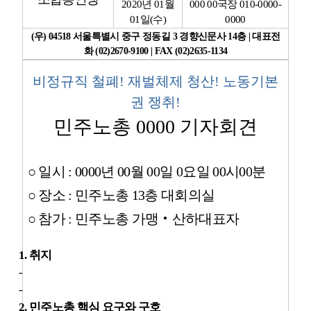
2020
년
01
월
000 00
국장
010-0000-
01
일
(
수
)
0000
업무
(
우
) 04518
서울특별시 중구 정동길
3
경향신문사
14
층
|
대표전
화
(02)2670-9100 | FAX (02)2635-1134
비정규직 철폐
!
재벌체제 청산
!
노동기본
권 쟁취
!
민주노총
0000
기자회견
○
일시
: 0000
년
00
월
00
일
0
요일
00
시
00
분
○
장소
:
민주노총
13
층 대회의실
○
참가
:
민주노총 가맹
‧
산하대표자
1.
취지
-
-
2.
민주노총 핵심 요구와 구호