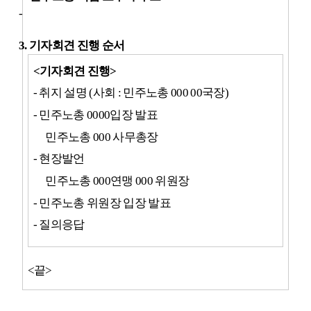
-
3.
기자회견 진행 순서
<
기자회견 진행
>
-
취지 설명
(
사회
:
민주노총
000 00
국장
)
-
민주노총
0000
입장 발표
민주노총
000
사무총장
-
현장발언
민주노총
000
연맹
000
위원장
-
민주노총 위원장 입장 발표
-
질의응답
<
끝
>