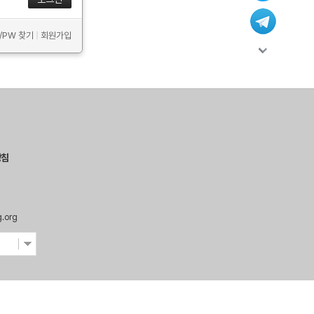
D/PW 찾기
|
회원가입
방침
g.org