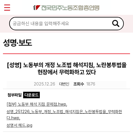
*
Sketchbook5, 스케치북5
마이페이지
소개
<
소식
성명·보도
Sketchbook5, 스케치북5
공지사항
[성명] 노동부의 개정 노조법 해석지침, 노란봉투법을
성명·보도
현장에서 무력화하고 있다
기타 공고
2025.12.26
대변인
조회수
1876
노동상담
첨부파일
다운로드
[첨부] 노동부 해석 지침 문제점.hwp
,
자료
성명_251226_노동부_개정_노조법_해석지침은_노란봉투법을_무력화한
다.hwp
,
성명서 헤드.jpg
부설기관