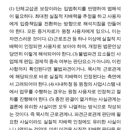
(1)
단체교섭권 보장이라는 입법취지를 반영하여 법해석
이 필요하다
.
최대한 실질적 지배력을 추정을 하고 사용자
에게 입증책임을 전환하는 방향으로 해석지침을 만들어
야 한다
.
모든 증거자료가 원청 사용자에게 있으니
,
이는
자연스러운 것이다
. (2)
근로조건 등 하나 이상에 실질적 지
배력이 인정되면 사용자로 보아야 하며
,
개정된 법문언상
당연히 이렇게 해석되어야 한다
, (3)
불법파견 요소들인 사
업체계 편입
,
경제적 종속 여부는 판단요소가 아니라
,
이런
사항까지 확인된다면 불법파견이거나
,
묵시적 근로관계
에 해당되므로 바로 실질적 지배력이 인정된다는 측면에
서 고려되어야 한다
. (4)
사내하청 등 원청의 사업시스템 내
에서 업무를 수행하는 경우는 원청 사용자로 인정하고 절
차를 진행해야 한다
. (5)
종전 판결이 열거하는 사실관계는
결론에 유리한 사실이면 모두 나열하는 방식으로 작성되
는 것이다
.
즉 묵시적 근로관계나
,
파견근로관계 판단에 필
요한 사실이라도 실질적 지배력 인정에도 유리한 사실이
니 나열되는 것인데
,
마치 이것을 실질적 지배력 판단을 위