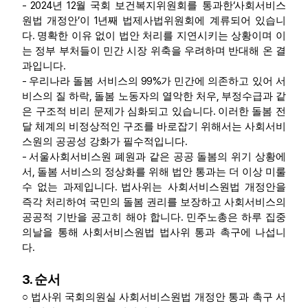
- 2024
12
‘
년
월 국회 보건복지위원회를 통과한
사회서비스
’
1
원법 개정안
이
년째 법제사법위원회에 계류되어 있습니
.
다
명확한 이유 없이 법안 처리를 지연시키는 상황이며 이
는 정부 부처들이 민간 시장 위축을 우려하며 반대해 온 결
.
과입니다
-
99%
우리나라 돌봄 서비스의
가 민간에 의존하고 있어 서
,
,
비스의 질 하락
돌봄 노동자의 열악한 처우
부정수급과 같
.
은 구조적 비리 문제가 심화되고 있습니다
이러한 돌봄 전
달 체계의 비정상적인 구조를 바로잡기 위해서는 사회서비
.
스원의 공공성 강화가 필수적입니다
-
서울사회서비스원 폐원과 같은 공공 돌봄의 위기 상황에
,
서
돌봄 서비스의 정상화를 위해 법안 통과는 더 이상 미룰
.
수 없는 과제입니다
법사위는 사회서비스원법 개정안을
즉각 처리하여 국민의 돌봄 권리를 보장하고 사회서비스의
.
공공적 기반을 공고히 해야 합니다
민주노총은 하루 집중
의날을 통해 사회서비스원법 법사위 통과 촉구에 나섭니
.
다
3.
순서
○
법사위 국회의원실 사회서비스원법 개정안 통과 촉구 서