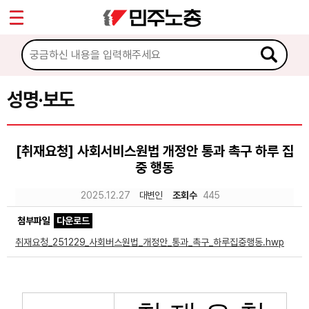
*
Sketchbook5, 스케치북5
마이페이지
소개
<
소식
성명·보도
Sketchbook5, 스케치북5
공지사항
[취재요청] 사회서비스원법 개정안 통과 촉구 하루 집
성명·보도
중 행동
기타 공고
2025.12.27
대변인
조회수
445
노동상담
첨부파일
다운로드
취재요청_251229_사회버스원법_개정안_통과_촉구_하루집중행동.hwp
자료
부설기관