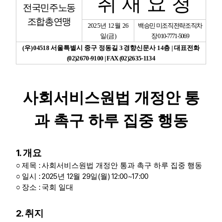
취 재 요 청
전국민주노동
조합총연맹
업무
2025
년
12
월
26
백승민 미조직전략조직차
일
(
금
)
장
010-7771-5069
(
우
) 04518
서울특별시 중구 정동길
3
경향신문사
14
층
|
대표전화
(02)2670-9100 | FAX (02)2635-1134
사회서비스원법 개정안 통
과 촉구 하루 집중 행동
1.
개요
:
○
제목
사회서비스원법 개정안 통과 촉구 하루 집중 행동
: 2025
12
29
(
) 12:00~17:00
○
일시
년
월
일
월
:
○
장소
국회 일대
2.
취지